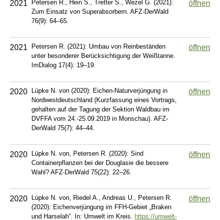
Petersen R., Hein S., Tretter S., Wezel G. (2021):
2021
öffnen
Zum Einsatz von Superabsorbern. AFZ-DerWald
76(9): 64–65.
Petersen R. (2021): Umbau von Reinbeständen
2021
öffnen
unter besonderer Berücksichtigung der Weißtanne.
ImDialog 17(4): 19–19.
Lüpke N. von (2020): Eichen-Naturverjüngung in
2020
öffnen
Nordwestdeutschland (Kurzfassung eines Vortrags,
gehalten auf der Tagung der Sektion Waldbau im
DVFFA vom 24.-25.09.2019 in Monschau). AFZ-
DerWald 75(7): 44–44.
Lüpke N. von, Petersen R. (2020): Sind
2020
öffnen
Containerpflanzen bei der Douglasie die bessere
Wahl? AFZ-DerWald 75(22): 22–26.
Lüpke N. von, Riedel A., Andreas U., Petersen R.
2020
öffnen
(2020): Eichenverjüngung im FFH-Gebiet „Braken
und Harselah“. In: Umwelt im Kreis.
https://umwelt-