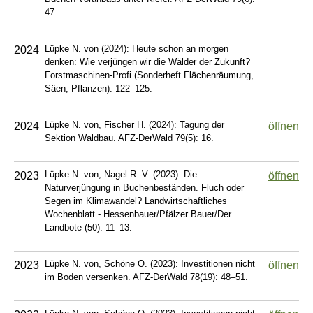
47.
Lüpke N. von (2024): Heute schon an morgen
2024
denken: Wie verjüngen wir die Wälder der Zukunft?
Forstmaschinen-Profi (Sonderheft Flächenräumung,
Säen, Pflanzen): 122–125.
Lüpke N. von, Fischer H. (2024): Tagung der
2024
öffnen
Sektion Waldbau. AFZ-DerWald 79(5): 16.
Lüpke N. von, Nagel R.-V. (2023): Die
2023
öffnen
Naturverjüngung in Buchenbeständen. Fluch oder
Segen im Klimawandel? Landwirtschaftliches
Wochenblatt - Hessenbauer/Pfälzer Bauer/Der
Landbote (50): 11–13.
Lüpke N. von, Schöne O. (2023): Investitionen nicht
2023
öffnen
im Boden versenken. AFZ-DerWald 78(19): 48–51.