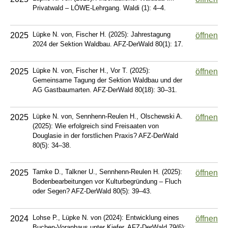
Privatwald – LÖWE-Lehrgang. Waldi (1): 4–4.
Lüpke N. von, Fischer H. (2025): Jahrestagung
2025
öffnen
2024 der Sektion Waldbau. AFZ-DerWald 80(1): 17.
Lüpke N. von, Fischer H., Vor T. (2025):
2025
öffnen
Gemeinsame Tagung der Sektion Waldbau und der
AG Gastbaumarten. AFZ-DerWald 80(18): 30–31.
Lüpke N. von, Sennhenn-Reulen H., Olschewski A.
2025
öffnen
(2025): Wie erfolgreich sind Freisaaten von
Douglasie in der forstlichen Praxis? AFZ-DerWald
80(5): 34–38.
Tamke D., Talkner U., Sennhenn-Reulen H. (2025):
2025
öffnen
Bodenbearbeitungen vor Kulturbegründung – Fluch
oder Segen? AFZ-DerWald 80(5): 39–43.
Lohse P., Lüpke N. von (2024): Entwicklung eines
2024
öffnen
Buchen-Voranbaus unter Kiefer. AFZ-DerWald 79(6):