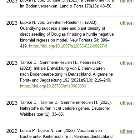
Lüpke N. von, Schöne O. (2023): Investitionen nicht
2023
öffnen
im Boden versenken. Land & Forst 176(13): 48–50.
Lüpke N. von, Sennhenn-Reulen H. (2023):
2023
öffnen
Quantifying success share and plant density of
direct seeding of Douglas fir using a hurdle negative
binomial regression model. New Forests 54: 399–
419.
https://doi.org/10.1007/s11056-022-09927-9
Tamke D., Sennhenn-Reulen H., Petersen R.
2023
öffnen
(2023): Initiale Entwicklung von Eichenkulturen
nach Bodenbearbeitung in Deutschland. Allgemeine
Forst- und Jagdzeitung 192 (2021)(9/10): 219–240.
https://doi.org/10.23765/afjz0002086
Tamke D., Talkner U., Sennhenn-Reulen H. (2023):
2023
öffnen
Nährstoffe dürfen nicht verloren gehen. Deutscher
Waldbesitzer (1): 33–35.
Lohse P., Lüpke N. von (2022): Voranbau von
2022
öffnen
Buche unter Kiefernschirm in Nordwestdeutschland