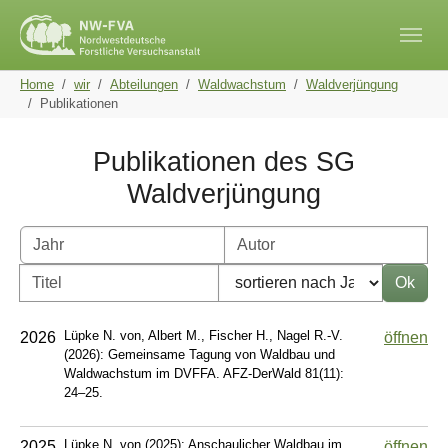
Skip to main navigation
Skip to main content
Skip to page footer
You are here:
Home
wir
Abteilungen
Waldwachstum
Waldverjüngung
Publikationen
Publikationen des SG
Waldverjüngung
Lüpke N. von, Albert M., Fischer H., Nagel R.-V.
2026
öffnen
(2026): Gemeinsame Tagung von Waldbau und
Waldwachstum im DVFFA. AFZ-DerWald 81(11):
24–25.
Lüpke N. von (2025): Anschaulicher Waldbau im
2025
öffnen