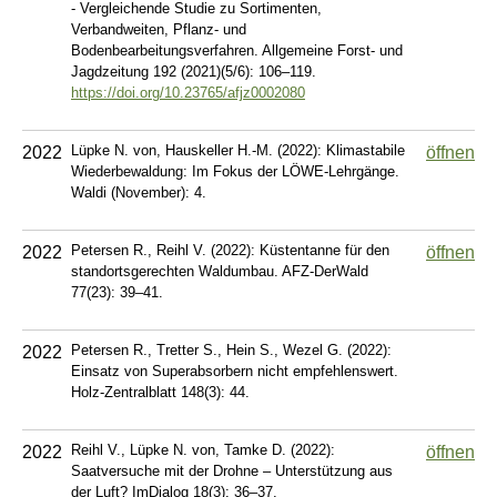
- Vergleichende Studie zu Sortimenten,
Verbandweiten, Pflanz- und
Bodenbearbeitungsverfahren. Allgemeine Forst- und
Jagdzeitung 192 (2021)(5/6): 106–119.
https://doi.org/10.23765/afjz0002080
Lüpke N. von, Hauskeller H.-M. (2022): Klimastabile
2022
öffnen
Wiederbewaldung: Im Fokus der LÖWE-Lehrgänge.
Waldi (November): 4.
Petersen R., Reihl V. (2022): Küstentanne für den
2022
öffnen
standortsgerechten Waldumbau. AFZ-DerWald
77(23): 39–41.
Petersen R., Tretter S., Hein S., Wezel G. (2022):
2022
Einsatz von Superabsorbern nicht empfehlenswert.
Holz-Zentralblatt 148(3): 44.
Reihl V., Lüpke N. von, Tamke D. (2022):
2022
öffnen
Saatversuche mit der Drohne – Unterstützung aus
der Luft? ImDialog 18(3): 36–37.