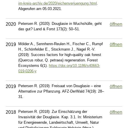
im-kreis-archiv.de/2020/eichenverjuengung.html
.
Abgerufen am 05.03.2021.
Petersen R. (2020): Douglasie in Wuchshülle, geht
2020
öffnen
das gut? Land & Forst 173(2): 50–51.
Mölder A., Sennhenn-Reulen H., Fischer C., Rumpf
2019
öffnen
H., Schönfelder E., Stockmann J., Nagel R.-V.
(2019): Success factors for high-quality oak forest
(Quercus robur, Q. petraea) regeneration. Forest
Ecosystems 6(1).
https://doi.org/10.1186/s40663-
019-0206-y
Petersen R. (2019): Freisaat von Douglasie – eine
2019
öffnen
Alternative zur Pflanzung. AFZ-DerWald 74(19): 28–
31.
Petersen R. (2018): Zur Einschätzung der
2018
öffnen
Invasivität der Douglasie. Kap. 3.1. In: Ministerium
für Energiewende, Landwirtschaft, Umwelt, Natur
und Digitalisierung Schleswig-Holstein (Hrsg.),