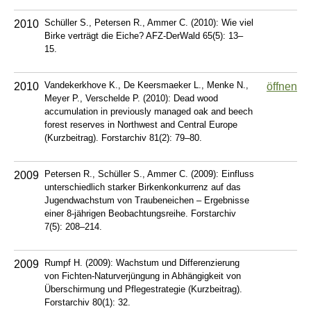
Schüller S., Petersen R., Ammer C. (2010): Wie viel
2010
Birke verträgt die Eiche? AFZ-DerWald 65(5): 13–
15.
Vandekerkhove K., De Keersmaeker L., Menke N.,
2010
öffnen
Meyer P., Verschelde P. (2010): Dead wood
accumulation in previously managed oak and beech
forest reserves in Northwest and Central Europe
(Kurzbeitrag). Forstarchiv 81(2): 79–80.
Petersen R., Schüller S., Ammer C. (2009): Einfluss
2009
unterschiedlich starker Birkenkonkurrenz auf das
Jugendwachstum von Traubeneichen – Ergebnisse
einer 8-jährigen Beobachtungsreihe. Forstarchiv
7(5): 208–214.
Rumpf H. (2009): Wachstum und Differenzierung
2009
von Fichten-Naturverjüngung in Abhängigkeit von
Überschirmung und Pflegestrategie (Kurzbeitrag).
Forstarchiv 80(1): 32.