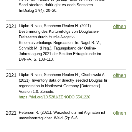
Sand stecken, dafür gibt es doch Sensoren.
ImDialog 17(4): 20–20.
Lüpke N. von, Sennhenn-Reulen H. (2021):
2021
öffnen
Bestimmung des Kulturerfolgs von Douglasien-
Freisaaten durch Hurdle-Negativ-
Binomialverteilungs-Regression. In: Nagel R.-V.,
Schmidt M. (Hrsg.), Tagungsband der Online-
Jahrestagung 2021 der Sektion Ertragskunde im
DVFFA. S. 108–110.
Lüpke N. von, Sennhenn-Reulen H., Olschewski A.
2021
öffnen
(2021): Inventory data of directly seeded Douglas fir
regeneration in Northwest Germany [Datensatz].
Version 1.0. Zenodo.
https://doi.org/10.5281/ZENODO.5541226
Petersen R. (2021): Wurzelschutz mit Alginaten ist
2021
öffnen
umweltverträglicher. Waldi (2): 6–6.