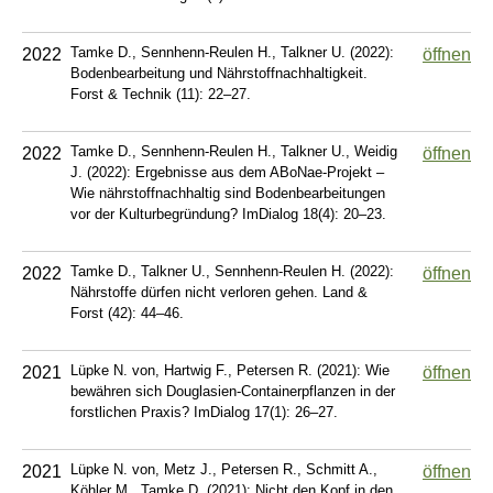
Tamke D., Sennhenn-Reulen H., Talkner U. (2022):
2022
öffnen
Bodenbearbeitung und Nährstoffnachhaltigkeit.
Forst & Technik (11): 22–27.
Tamke D., Sennhenn-Reulen H., Talkner U., Weidig
2022
öffnen
J. (2022): Ergebnisse aus dem ABoNae-Projekt –
Wie nährstoffnachhaltig sind Bodenbearbeitungen
vor der Kulturbegründung? ImDialog 18(4): 20–23.
Tamke D., Talkner U., Sennhenn-Reulen H. (2022):
2022
öffnen
Nährstoffe dürfen nicht verloren gehen. Land &
Forst (42): 44–46.
Lüpke N. von, Hartwig F., Petersen R. (2021): Wie
2021
öffnen
bewähren sich Douglasien-Containerpflanzen in der
forstlichen Praxis? ImDialog 17(1): 26–27.
Lüpke N. von, Metz J., Petersen R., Schmitt A.,
2021
öffnen
Köhler M., Tamke D. (2021): Nicht den Kopf in den