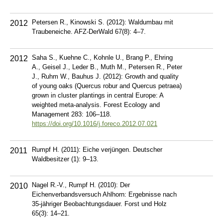
Petersen R., Kinowski S. (2012): Waldumbau mit
2012
Traubeneiche. AFZ-DerWald 67(8): 4–7.
Saha S., Kuehne C., Kohnle U., Brang P., Ehring
2012
A., Geisel J., Leder B., Muth M., Petersen R., Peter
J., Ruhm W., Bauhus J. (2012): Growth and quality
of young oaks (Quercus robur and Quercus petraea)
grown in cluster plantings in central Europe: A
weighted meta-analysis. Forest Ecology and
Management 283: 106–118.
https://doi.org/10.1016/j.foreco.2012.07.021
Rumpf H. (2011): Eiche verjüngen. Deutscher
2011
Waldbesitzer (1): 9–13.
Nagel R.-V., Rumpf H. (2010): Der
2010
Eichenverbandsversuch Ahlhorn: Ergebnisse nach
35-jähriger Beobachtungsdauer. Forst und Holz
65(3): 14–21.