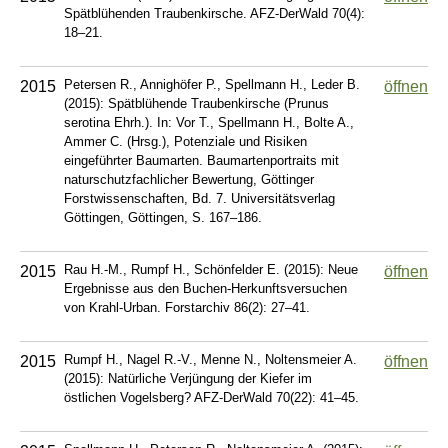
Spätblühenden Traubenkirsche. AFZ-DerWald 70(4):
18–21.
Petersen R., Annighöfer P., Spellmann H., Leder B.
2015
öffnen
(2015): Spätblühende Traubenkirsche (Prunus
serotina Ehrh.). In: Vor T., Spellmann H., Bolte A.,
Ammer C. (Hrsg.), Potenziale und Risiken
eingeführter Baumarten. Baumartenportraits mit
naturschutzfachlicher Bewertung, Göttinger
Forstwissenschaften, Bd. 7. Universitätsverlag
Göttingen, Göttingen, S. 167–186.
Rau H.-M., Rumpf H., Schönfelder E. (2015): Neue
2015
öffnen
Ergebnisse aus den Buchen-Herkunftsversuchen
von Krahl-Urban. Forstarchiv 86(2): 27–41.
Rumpf H., Nagel R.-V., Menne N., Noltensmeier A.
2015
öffnen
(2015): Natürliche Verjüngung der Kiefer im
östlichen Vogelsberg? AFZ-DerWald 70(22): 41–45.