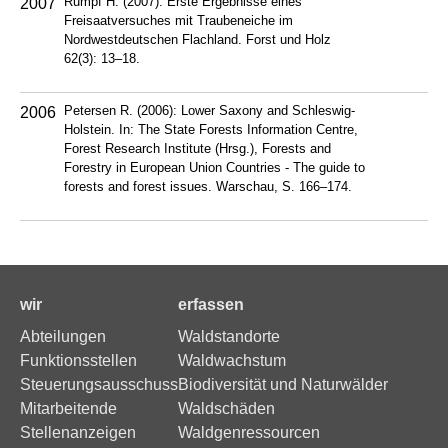
Rumpf H. (2007): Erste Ergebnisse eines
2007
Freisaatversuches mit Traubeneiche im
Nordwestdeutschen Flachland. Forst und Holz
62(3): 13–18.
Petersen R. (2006): Lower Saxony and Schleswig-
2006
Holstein. In: The State Forests Information Centre,
Forest Research Institute (Hrsg.), Forests and
Forestry in European Union Countries - The guide to
forests and forest issues. Warschau, S. 166–174.
wir
erfassen
Abteilungen
Waldstandorte
Funktionsstellen
Waldwachstum
Steuerungsausschuss
Biodiversität und Naturwälder
Mitarbeitende
Waldschäden
Stellenanzeigen
Waldgenressourcen