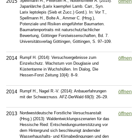
Spellmann H., Petersen R., Noltensmeier A. (2015):
2015
öffnen
Japanlärche (Larix kaempferi Lamb. Carr., Syn.
Larix leptolepis (Sieb et Zucc.) Gord.). In: Vor T.,
Spellmann H., Bolte A., Ammer C. (Hrsg.),
Potenziale und Risiken eingeführter Baumarten.
Baumartenportraits mit naturschutzfachlicher
Bewertung, Göttinger Forstwissenschaften, Bd. 7.
Universitätsverlag Göttingen, Göttingen, S. 97–109.
Rumpf H. (2014): Versuchsergebnisse zum
2014
öffnen
Einzelschutz. Wachstum von Douglasie und
Küstentanne in Wuchshüllen. Im Dialog, Die
Hessen-Forst Zeitung 10(4): 8–9.
Rumpf H., Nagel R.-V. (2014): Anbauerfahrungen
2014
öffnen
mit der Schwarznuss. AFZ-DerWald 69(3): 26–29.
Nordwestdeutsche Forstliche Versuchsanstalt
2013
öffnen
(Hrsg.) (2013): Waldentwicklungsszenarien für das
Hessische Ried: Entscheidungsunterstützung vor
dem Hintergrund sich beschleunigt ändernder
Wasserhaushalts- und Klimabedingungen und den