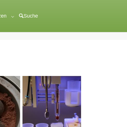
zen
Suche
"veröffentlichen"
Submenu for "unterstützen"