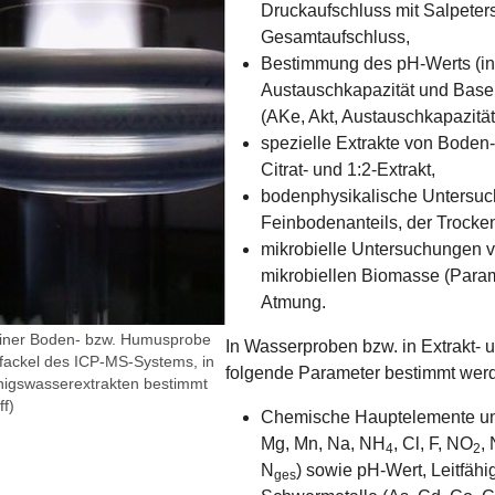
Druckaufschluss mit Salpeter
Gesamtaufschluss,
Bestimmung des pH-Werts (i
Austauschkapazität und Bas
(AKe, Akt, Austauschkapazit
spezielle Extrakte von Boden-
Citrat- und 1:2-Extrakt,
bodenphysikalische Untersuc
Feinbodenanteils, der Trock
mikrobielle Untersuchungen
mikrobiellen Biomasse (Para
Atmung.
einer Boden- bzw. Humusprobe
In Wasserproben bzw. in Extrakt-
afackel des ICP-MS-Systems, in
folgende Parameter bestimmt wer
nigswasserextrakten bestimmt
f)
Chemische Hauptelemente und
Mg, Mn, Na, NH
, Cl, F, NO
,
4
2
N
) sowie pH-Wert, Leitfähig
ges