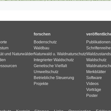
forschen
veröffentlich
orte
Bodenschutz
Publikationen
stum
Waldbau
Schriftenreihe
tät und Naturwälder
Naturwald u. Waldnaturschutz
Waldzustands
den
Integrierter Waldschutz
Waldschutz
essourcen
Genetische Vielfalt
Waldnatursch
Umweltschutz
Merkblätter
Betriebliche Steuerung
Software
Projekte
Videos
Vorträge
Poster