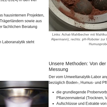
s hausinternen Projekten,
n Trägerländern sowie aus
r fachlichen Beratung
Links: Achat-Mahlbecher mit Mahlk
Alpermann); rechts: pH-Roboter zu
 Laboranalytik steht
Humusprobe
Unsere Methoden: Von der 
Messung
Der vom Umweltanalytik-Labor a
bezüglich Boden-, Humus- und Pf
die grundlegende Probenvorb
Pflanzenmaterial (Trocknen, 
Aufschlüsse und Extrakte von