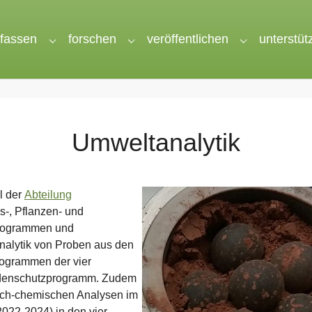
rfassen
forschen
veröffentlichen
unterstüt
nu for "wir"
Submenu for "erfassen"
Submenu for "forschen"
Submenu for 
Umweltanalytik
l der
Abteilung
-, Pflanzen- und
Programmen und
Analytik von Proben aus den
rogrammen der vier
odenschutzprogramm. Zudem
isch-chemischen Analysen im
022-2024) in den vier