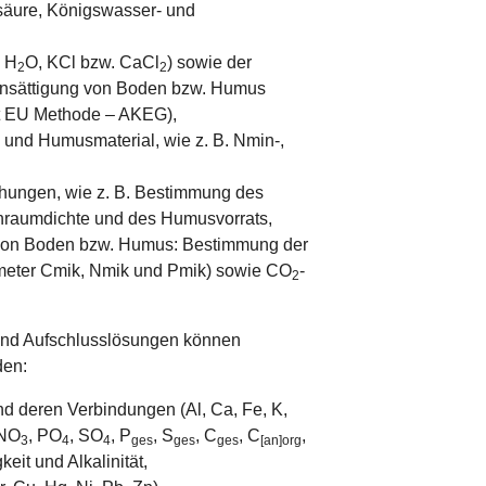
säure, Königswasser- und
n H
O, KCl bzw. CaCl
) sowie der
2
2
ensättigung von Boden bzw. Humus
ät EU Methode – AKEG),
 und Humusmaterial, wie z. B. Nmin-,
hungen, wie z. B. Bestimmung des
enraumdichte und des Humusvorrats,
 von Boden bzw. Humus: Bestimmung der
meter Cmik, Nmik und Pmik) sowie CO
-
2
 und Aufschlusslösungen können
den:
 deren Verbindungen (Al, Ca, Fe, K,
 NO
, PO
, SO
, P
, S
, C
, C
,
3
4
4
ges
ges
ges
[an]org
keit und Alkalinität,