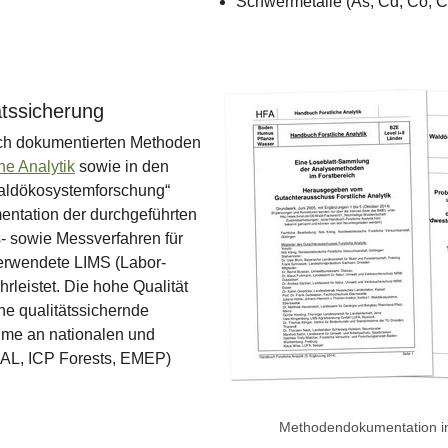
Schwermetalle (As, Cd, Co, Cr
Show larger version for:
tssicherung
ach dokumentierten Methoden
he Analytik
sowie in den
Waldökosystemforschung“
entation der durchgeführten
s- sowie Messverfahren für
verwendete LIMS (Labor-
leistet. Die hohe Qualität
ne qualitätssichernde
hme an nationalen und
AL, ICP Forests, EMEP)
Methodendokumentation im 