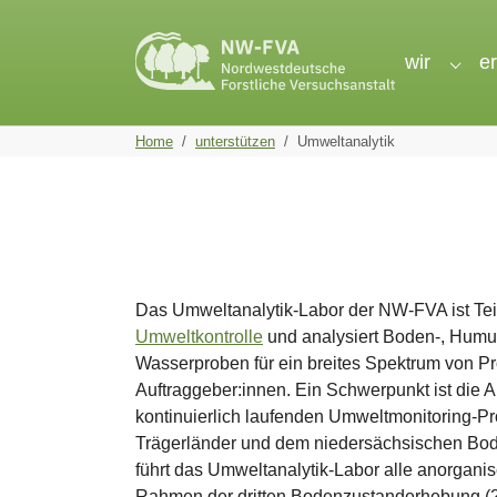
Skip to main navigation
Skip to main content
Skip to page footer
wir
e
Subme
You are here:
Home
unterstützen
Umweltanalytik
Das Umweltanalytik-Labor der NW-FVA ist Tei
Umweltkontrolle
und analysiert Boden-, Humus
Wasserproben für ein breites Spektrum von 
Auftraggeber:innen. Ein Schwerpunkt ist die 
kontinuierlich laufenden Umweltmonitoring-P
Trägerländer und dem niedersächsischen B
führt das Umweltanalytik-Labor alle anorgan
Rahmen der dritten Bodenzustanderhebung (2