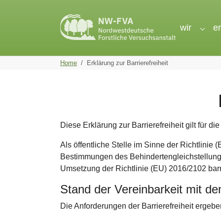
Skip to main navigation
Skip to main content
Skip to page footer
wir
e
Subme
You are here:
Home
Erklärung zur Barrierefreiheit
Diese Erklärung zur Barrierefreiheit gilt für di
Als öffentliche Stelle im Sinne der Richtlin
Bestimmungen des Behindertengleichstellungs
Umsetzung der Richtlinie (EU) 2016/2102 barr
Stand der Vereinbarkeit mit d
Die Anforderungen der Barrierefreiheit ergebe