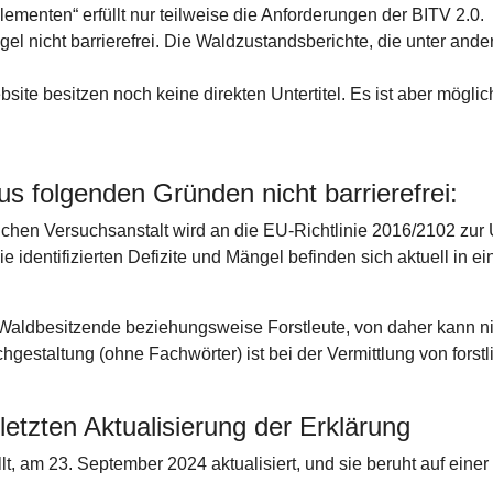
ementen“ erfüllt nur teilweise die Anforderungen der BITV 2.0.
nicht barrierefrei. Die Waldzustandsberichte, die unter anderem
bsite besitzen noch keine direkten Untertitel. Es ist aber mögli
us folgenden Gründen nicht barrierefrei:
ichen Versuchsanstalt wird an die EU-Richtlinie 2016/2102 zur 
Die identifizierten Defizite und Mängel befinden sich aktuell in
e Waldbesitzende beziehungsweise Forstleute, von daher kann n
hgestaltung (ohne Fachwörter) ist bei der Vermittlung von for
letzten Aktualisierung der Erklärung
t, am 23. September 2024 aktualisiert, und sie beruht auf eine