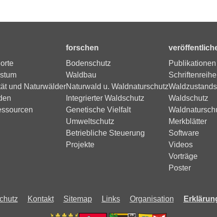
forschen
veröffentlich
orte
Bodenschutz
Publikationen
stum
Waldbau
Schriftenreihe
tät und Naturwälder
Naturwald u. Waldnaturschutz
Waldzustands
den
Integrierter Waldschutz
Waldschutz
essourcen
Genetische Vielfalt
Waldnatursch
Umweltschutz
Merkblätter
Betriebliche Steuerung
Software
Projekte
Videos
Vorträge
Poster
chutz
Kontakt
Sitemap
Links
Organisation
Erklärung