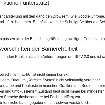
ktionen unterstützt:
endarstellung mit den gängigen Browsern (wie Google Chrome, 
d „+“ zu bedienen. Ebenfalls kann die Schriftgöße über die Sch
n passen sich der Bildschirmgröße des jeweiligen Gerätes auto
orschriften der Barrierefreiheit
eführten Punkte nicht die Anforderungen der BITV 2.0 und ist som
schriften (h1-h6) ist nicht immer korrekt.
 dem Kriterium „Korrekte Syntax“ nicht vollständig vereinbar.
rundfarbe und Kontraste in manchen Grafiken und Bedienelemen
m und unfokussiertem Zustand liegt nicht immer bei mindestens
n Sprache (insbesondere bei Fachbegriffen) vor.
ür forstliche Laien gegebenenfalls schwer verständlich.