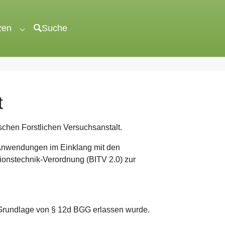
zen
Suche
"veröffentlichen"
Submenu for "unterstützen"
t
schen Forstlichen Versuchsanstalt.
n Anwendungen im Einklang mit den
onstechnik-Verordnung (BITV 2.0) zur
er Grundlage von § 12d BGG erlassen wurde.