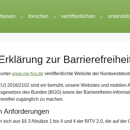
rfassen
forschen
veröffentlichen
unterstüt
nu for "wir"
Submenu for "erfassen"
Submenu for "forschen"
Submenu for 
Erklärung zur Barrierefreihei
e unter
www.nw-fva.de
veröffentlichte Website der Nordwestdeut
ie (EU) 2016/2102 sind wir bemüht, unsere Websites und mobile
gesetzes des Bundes (BGG) sowie der Barrierefreien-Informati
ierefrei zugänglich zu machen.
en Anforderungen
n sich aus §§ 3 Absätze 1 bis 4 und 4 der BITV 2.0, die auf d