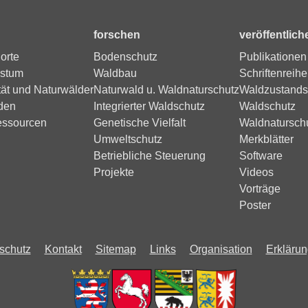
forschen
veröffentlich
orte
Bodenschutz
Publikationen
stum
Waldbau
Schriftenreihe
tät und Naturwälder
Naturwald u. Waldnaturschutz
Waldzustands
den
Integrierter Waldschutz
Waldschutz
essourcen
Genetische Vielfalt
Waldnatursch
Umweltschutz
Merkblätter
Betriebliche Steuerung
Software
Projekte
Videos
Vorträge
Poster
schutz
Kontakt
Sitemap
Links
Organisation
Erklärung