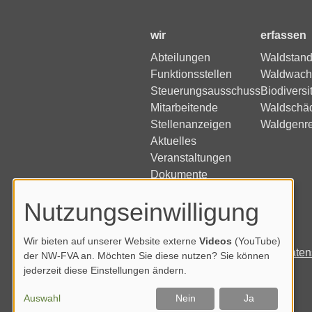
wir
erfassen
Abteilungen
Waldstand
Funktionsstellen
Waldwach
Steuerungsausschuss
Biodiversi
Mitarbeitende
Waldschä
Stellenanzeigen
Waldgenr
Aktuelles
Veranstaltungen
Dokumente
Nutzungseinwilligung
Wir bieten auf unserer Website externe
Videos
(YouTube)
Impressum
Daten
der NW-FVA an. Möchten Sie diese nutzen? Sie können
jederzeit diese Einstellungen ändern.
Auswahl
Nein
Ja