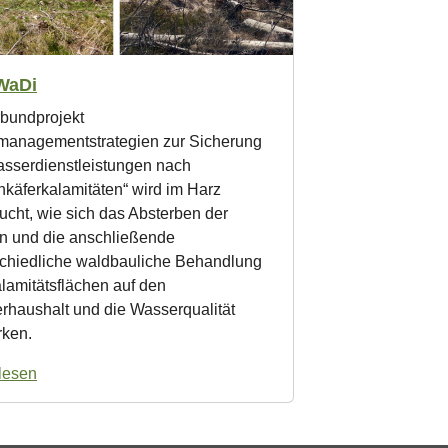
WaDi
rbundprojekt
managementstrategien zur Sicherung
asserdienstleistungen nach
käferkalamitäten“ wird im Harz
ucht, wie sich das Absterben der
en und die anschließende
schiedliche waldbauliche Behandlung
lamitätsflächen auf den
rhaushalt und die Wasserqualität
rken.
lesen