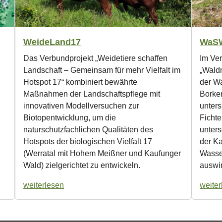
WeideLand17
WaS
Das Verbundprojekt „Weidetiere schaffen
Im Ve
Landschaft – Gemeinsam für mehr Vielfalt im
„Wald
Hotspot 17“ kombiniert bewährte
der W
Maßnahmen der Landschaftspflege mit
Borken
innovativen Modellversuchen zur
unters
Biotopentwicklung, um die
Ficht
naturschutzfachlichen Qualitäten des
unter
Hotspots der biologischen Vielfalt 17
der Ka
(Werratal mit Hohem Meißner und Kaufunger
Wasse
Wald) zielgerichtet zu entwickeln.
auswi
weiterlesen
weiter