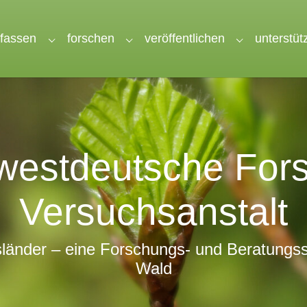
rfassen
forschen
veröffentlichen
unterstüt
nu for "wir"
Submenu for "erfassen"
Submenu for "forschen"
Submenu for 
estdeutsche Fors
Versuchsanstalt
länder – eine Forschungs- und Beratungsst
Wald