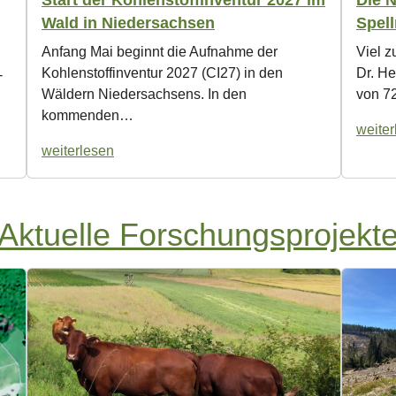
Spel
Wald in Niedersachsen
Viel z
Anfang Mai beginnt die Aufnahme der
Dr. H
Kohlenstoffinventur 2027 (CI27) in den
-
von 7
Wäldern Niedersachsens. In den
kommenden…
weiter
weiterlesen
Aktuelle Forschungsprojekt