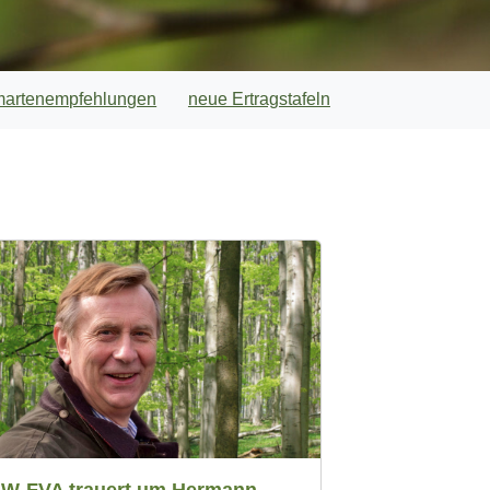
artenempfehlungen
neue Ertragstafeln
NW-FVA trauert um Hermann