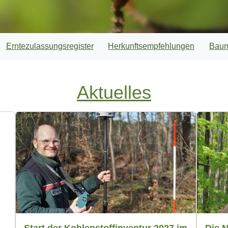
Erntezulassungsregister
Herkunftsempfehlungen
Baum
Aktuelles
Die 
Start der Kohlenstoffinventur 2027 im