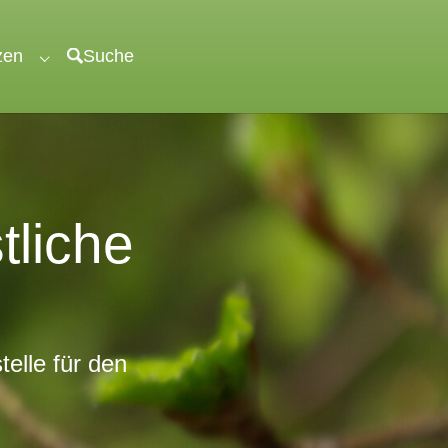
zen
Suche
"veröffentlichen"
Submenu for "unterstützen"
tliche
elle für den