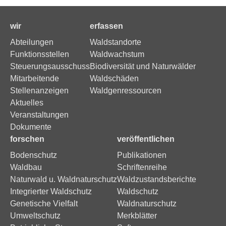
wir
erfassen
Abteilungen
Waldstandorte
Funktionsstellen
Waldwachstum
Steuerungsausschuss
Biodiversität und Naturwälder
Mitarbeitende
Waldschäden
Stellenanzeigen
Waldgenressourcen
Aktuelles
Veranstaltungen
Dokumente
forschen
veröffentlichen
Bodenschutz
Publikationen
Waldbau
Schriftenreihe
Naturwald u. Waldnaturschutz
Waldzustandsberichte
Integrierter Waldschutz
Waldschutz
Genetische Vielfalt
Waldnaturschutz
Umweltschutz
Merkblätter