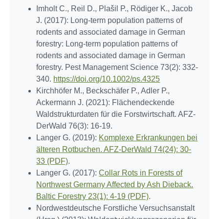
Imholt C., Reil D., Plašil P., Rödiger K., Jacob
J. (2017): Long-term population patterns of
rodents and associated damage in German
forestry: Long-term population patterns of
rodents and associated damage in German
forestry. Pest Management Science 73(2): 332-
340.
https://doi.org/10.1002/ps.4325
Kirchhöfer M., Beckschäfer P., Adler P.,
Ackermann J. (2021): Flächendeckende
Waldstrukturdaten für die Forstwirtschaft. AFZ-
DerWald 76(3): 16-19.
Langer G. (2019):
Komplexe Erkrankungen bei
älteren Rotbuchen. AFZ-DerWald 74(24): 30-
33 (PDF)
.
Langer G. (2017):
Collar Rots in Forests of
Northwest Germany Affected by Ash Dieback.
Baltic Forestry 23(1): 4-19 (PDF)
.
Nordwestdeutsche Forstliche Versuchsanstalt