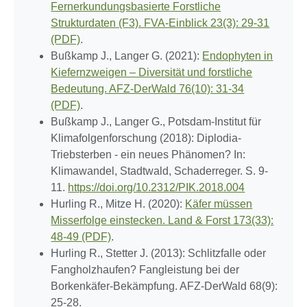
Fernerkundungsbasierte Forstliche
Strukturdaten (F3). FVA-Einblick 23(3): 29-31
(PDF)
.
Bußkamp J., Langer G. (2021):
Endophyten in
Kiefernzweigen – Diversität und forstliche
Bedeutung. AFZ-DerWald 76(10): 31-34
(PDF)
.
Bußkamp J., Langer G., Potsdam-Institut für
Klimafolgenforschung (2018): Diplodia-
Triebsterben - ein neues Phänomen? In:
Klimawandel, Stadtwald, Schaderreger. S. 9-
11.
https://doi.org/10.2312/PIK.2018.004
Hurling R., Mitze H. (2020):
Käfer müssen
Misserfolge einstecken. Land & Forst 173(33):
48-49 (PDF)
.
Hurling R., Stetter J. (2013): Schlitzfalle oder
Fangholzhaufen? Fangleistung bei der
Borkenkäfer-Bekämpfung. AFZ-DerWald 68(9):
25-28.