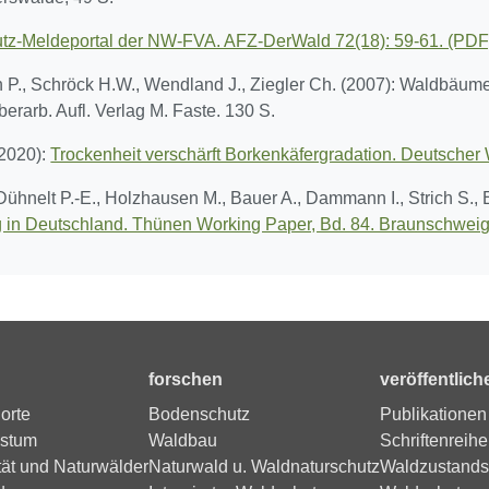
tz-Meldeportal der NW-FVA. AFZ-DerWald 72(18): 59-61. (PDF
P., Schröck H.W., Wendland J., Ziegler Ch. (2007): Waldbäume
rarb. Aufl. Verlag M. Faste. 130 S.
(2020):
Trockenheit verschärft Borkenkäfergradation. Deutscher 
 Dühnelt P.-E., Holzhausen M., Bauer A., Dammann I., Strich S.,
in Deutschland. Thünen Working Paper, Bd. 84. Braunschweig
forschen
veröffentlich
orte
Bodenschutz
Publikationen
stum
Waldbau
Schriftenreihe
tät und Naturwälder
Naturwald u. Waldnaturschutz
Waldzustands