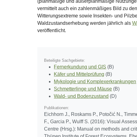
(planmäßige und außerplanmäßige Nutzungen
vermittelt auch ein zahlenmäßiges Bild zu de
Witterungsextreme sowie Insekten- und Pilzbe
Waldzustandserhebung werden jährlich als
Wa
veröffentlicht.
Beteiligte Sachgebiete:
Fernerkundung und GIS
(B)
Käfer und Mittelprüfung
(B)
Mykologie und Komplexerkrankungen
Schmetterlinge und Mäuse
(B)
Wald- und Bodenzustand
(D)
Publikationen:
Eichhorn J., Roskams P., Potočić N., Timmer
F., Garcia P., Wulff S. (2016): Visual A
Centre (Hrsg.): Manual on methods and crite
Thünen Institute of Forest Ecosystems, Eb