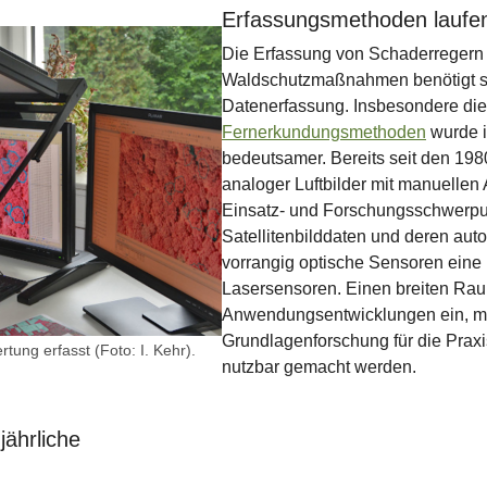
Erfassungsmethoden laufen
Die Erfassung von Schaderregern a
Waldschutzmaßnahmen benötigt sc
Datenerfassung. Insbesondere di
Fernerkundungsmethoden
wurde i
bedeutsamer. Bereits seit den 198
analoger Luftbilder mit manuellen
Einsatz- und Forschungsschwerpu
Satellitenbilddaten und deren aut
vorrangig optische Sensoren eine
Lasersensoren. Einen breiten Rau
Anwendungsentwicklungen ein, mi
Grundlagenforschung für die Praxi
tung erfasst (Foto: I. Kehr).
nutzbar gemacht werden.
ährliche