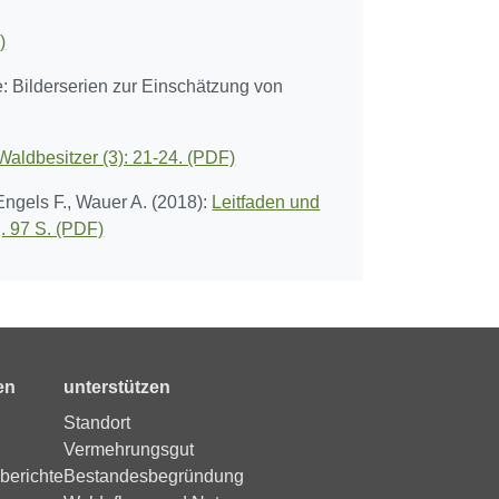
)
: Bilderserien zur Einschätzung von
Waldbesitzer (3): 21-24. (PDF)
 Engels F., Wauer A. (2018):
Leitfaden und
. 97 S. (PDF)
en
unterstützen
Standort
Vermehrungsgut
berichte
Bestandesbegründung