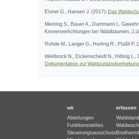
Elsner G., Hansen J. (2017):
Das Waldschu
Meining S., Bauer A., Dammann I., Gawehn 
Kronenverlichtungen bei Waldbäumen, 2.übe
Rohde M., Langer G., Hurling R., Plašil P. 
Wellbrock N., Eickenscheidt N., Hilbrig L.,
Dokumentation zur Waldzustandserhebung 
wir
erfassen
Abteilungen
Waldstand
Funktionsstellen
Waldwach
Steuerungsausschuss
Biodiversi