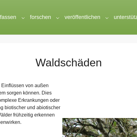
rfassen
forschen
veröffentlichen
unterstüt
nu for "wir"
Submenu for "erfassen"
Submenu for "forschen"
Submenu for 
Waldschäden
n Einflüssen von außen
tem sorgen können. Dies
 komplexe Erkrankungen oder
g biotischer und abiotischer
älder frühzeitig erkennen
genwirken.