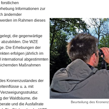
forstlichen
serhebung Informationen zur
ich ändernder
werden im Rahmen dieses
gelegt, die gegenwärtige
iv abzubilden. Die WZE
lage. Die Erhebungen der
kten erfolgen jährlich im
d international abgestimmten
ätssichernden Maßnahmen
g des Kronenzustandes der
einflüsse u. a. mit
Verzweigungsstruktur.
ng der Waldbäume, die
Beurteilung des Kronen
berate und die Ausfallrate