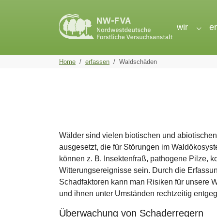
Skip to main navigation
Skip to main content
Skip to page footer
wir
e
Subme
You are here:
Home
erfassen
Waldschäden
Wälder sind vielen biotischen und abiotische
ausgesetzt, die für Störungen im Waldökosys
können z. B. Insektenfraß, pathogene Pilze,
Witterungsereignisse sein. Durch die Erfassun
Schadfaktoren kann man Risiken für unsere W
und ihnen unter Umständen rechtzeitig entge
Überwachung von Schaderregern