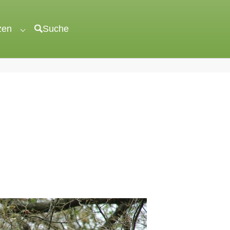
zen
Suche
"veröffentlichen"
Submenu for "unterstützen"