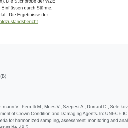
). Die Stichprobe der WZE
n Einflüssen durch Stürme,
fall. Die Ergebnisse der
ldzustandsbericht
(B)
mann V., Ferretti M., Mues V., Szepesi A., Durrant D., Seletkovi
ssessment of Crown Condition and Damaging Agents. In: UNECE 
ria for harmonized sampling, assessment, monitoring and analysis
erswalde, 49 S.