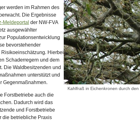
reger werden im Rahmen des
erwacht. Die Ergebnisse
-Meldeportal
der NW-FVA
Netz ausgewählter
zur Populationsentwicklung
ose bevorstehender
Risikoeinschätzung. Hierbei
en Schaderregern und dem
t. Die Waldbesitzenden und
maßnahmen unterstützt und
 für Gegenmaßnahmen.
Kahlfraß in Eichenkronen durch den 
e Forstbetriebe auch die
achen. Dadurch wird das
zende und Forstbetriebe
 die betriebliche Praxis