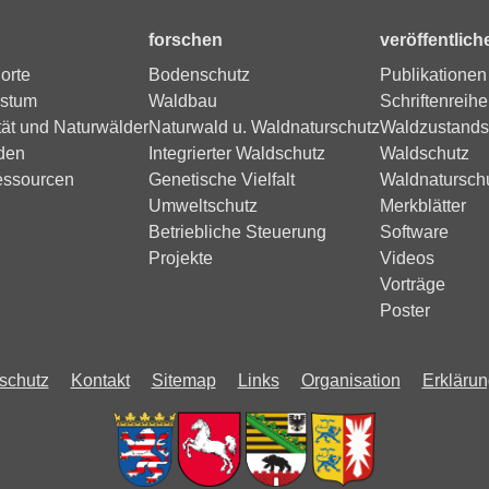
forschen
veröffentlich
orte
Bodenschutz
Publikationen
stum
Waldbau
Schriftenreihe
tät und Naturwälder
Naturwald u. Waldnaturschutz
Waldzustands
den
Integrierter Waldschutz
Waldschutz
essourcen
Genetische Vielfalt
Waldnatursch
Umweltschutz
Merkblätter
Betriebliche Steuerung
Software
Projekte
Videos
Vorträge
Poster
schutz
Kontakt
Sitemap
Links
Organisation
Erklärung