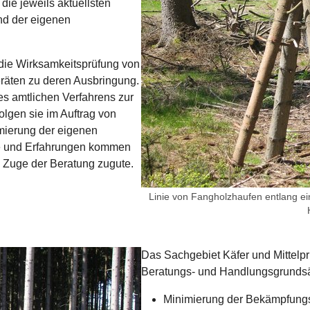
die jeweils aktuellsten
nd der eigenen
 die Wirksamkeitsprüfung von
räten zu deren Ausbringung.
es amtlichen Verfahrens zur
olgen sie im Auftrag von
imierung der eigenen
e und Erfahrungen kommen
m Zuge der Beratung zugute.
Linie von Fangholzhaufen entlang e
Das Sachgebiet Käfer und Mittelpr
Beratungs- und Handlungsgrundsä
Minimierung der Bekämpfungsf