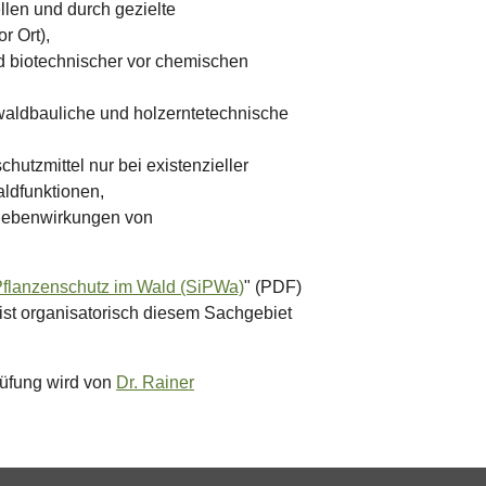
len und durch gezielte
r Ort),
d biotechnischer vor chemischen
ldbauliche und holzerntetechnische
hutzmittel nur bei existenzieller
ldfunktionen,
Nebenwirkungen von
n Pflanzenschutz im Wald (SiPWa)
" (PDF)
ist organisatorisch diesem Sachgebiet
rüfung wird von
Dr. Rainer