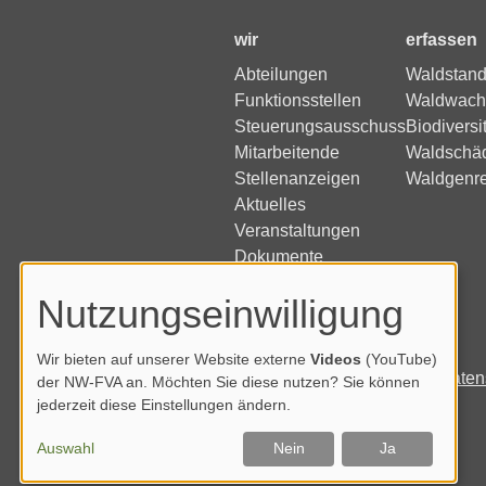
wir
erfassen
Abteilungen
Waldstand
Funktionsstellen
Waldwach
Steuerungsausschuss
Biodiversi
Mitarbeitende
Waldschä
Stellenanzeigen
Waldgenr
Aktuelles
Veranstaltungen
Dokumente
Nutzungseinwilligung
Wir bieten auf unserer Website externe
Videos
(YouTube)
Impressum
Daten
der NW-FVA an. Möchten Sie diese nutzen? Sie können
jederzeit diese Einstellungen ändern.
Auswahl
Nein
Ja