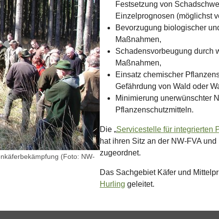
Festsetzung von Schadschwel
Einzelprognosen (möglichst vo
Bevorzugung biologischer un
Maßnahmen,
Schadensvorbeugung durch wa
Maßnahmen,
Einsatz chemischer Pflanzensc
Gefährdung von Wald oder Wa
Minimierung unerwünschter 
Pflanzenschutzmitteln.
Die „
Servicestelle für integrierte
hat ihren Sitz an der NW-FVA und 
zugeordnet.
kenkäferbekämpfung (Foto: NW-
Das Sachgebiet Käfer und Mittelp
Hurling
geleitet.