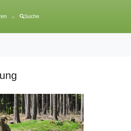
zen
Suche
"veröffentlichen"
Submenu for "unterstützen"
fung