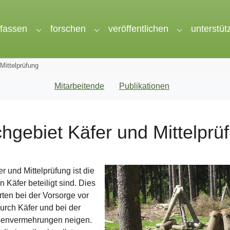
rfassen
forschen
veröffentlichen
unterstüt
nu for "wir"
Submenu for "erfassen"
Submenu for "forschen"
Submenu for 
Mittelprüfung
Mitarbeitende
Publikationen
hgebiet Käfer und Mittelprü
 und Mittelprüfung ist die
 Käfer beteiligt sind. Dies
rten bei der Vorsorge vor
urch Käfer und bei der
ssenvermehrungen neigen.