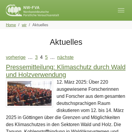
Skip to main navigation
Skip to main content
Skip to page footer
You are here:
Home
wir
Aktuelles
Aktuelles
vorherige
…
3
4
5
…
nächste
Pressemitteilung: Klimaschutz durch Wald
und Holzverwendung
12. März 2025: Über 220
ausgewiesene Forscherinnen
und Forscher aus dem gesamten
deutschsprachigen Raum
diskutieren vom 12. bis 14. März
2025 in Göttingen über die Grenzen und Möglichkeiten
des Klimaschutzes in den Sektoren Wald und Holz. Die
Tagung „Kohlenstoffbindung in Waldökosystemen und