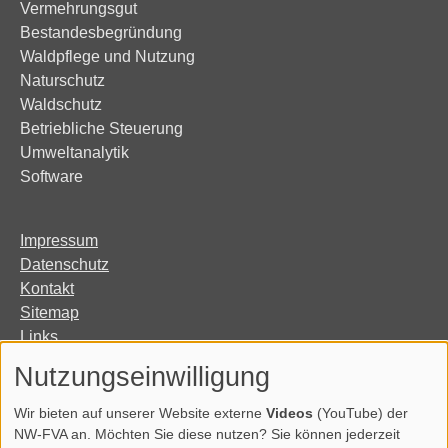
Vermehrungsgut
Bestandesbegründung
Waldpflege und Nutzung
Naturschutz
Waldschutz
Betriebliche Steuerung
Umweltanalytik
Software
Impressum
Datenschutz
Kontakt
Sitemap
Links
Organisation
Nutzungseinwilligung
Erklärung zur Barrierefreiheit
Wir bieten auf unserer Website externe
Videos
(YouTube) der
NW-FVA an. Möchten Sie diese nutzen? Sie können jederzeit