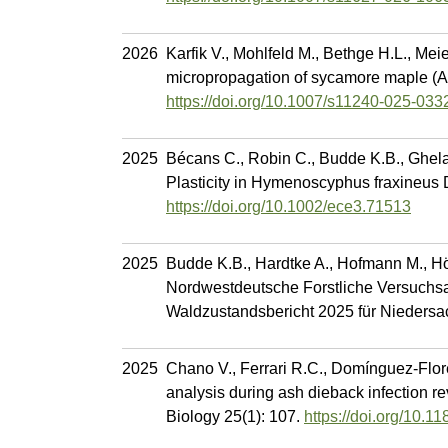
2026
Karfik V., Mohlfeld M., Bethge H.L., Me
micropropagation of sycamore maple (Ac
https://doi.org/10.1007/s11240-025-03
2025
Bécans C., Robin C., Budde K.B., Ghelard
Plasticity in Hymenoscyphus fraxineus
https://doi.org/10.1002/ece3.71513
2025
Budde K.B., Hardtke A., Hofmann M., Hö
Nordwestdeutsche Forstliche Versuchsan
Waldzustandsbericht 2025 für Niedersa
2025
Chano V., Ferrari R.C., Domínguez-Flores
analysis during ash dieback infection r
Biology 25(1): 107.
https://doi.org/10.