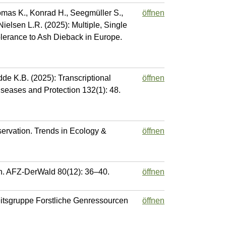
homas K., Konrad H., Seegmüller S.,
öffnen
 Nielsen L.R. (2025): Multiple, Single
lerance to Ash Dieback in Europe.
dde K.B. (2025): Transcriptional
öffnen
Diseases and Protection 132(1): 48.
servation. Trends in Ecology &
öffnen
rn. AFZ-DerWald 80(12): 36–40.
öffnen
eitsgruppe Forstliche Genressourcen
öffnen