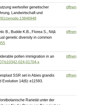
utzung wertvoller genetischer
öffnen
hrung, Landwirtschaft und
.5281/zenodo.13846948
tic B., Budde K.B., Florea S., Niță
öffnen
dual genetic diversity in common
3855
derable pollen immigration in an
öffnen
1007/s10342-024-01704-x
oroplast SSR set in Abies grandis
öffnen
nd Evolution 14(6): e11593.
forstbotanische Rarietät unter der