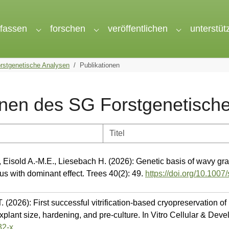
rfassen
forschen
veröffentlichen
unterstüt
nu for "wir"
Submenu for "erfassen"
Submenu for "forschen"
Submenu for 
rstgenetische Analysen
Publikationen
onen des SG Forstgenetisch
., Eisold A.-M.E., Liesebach H. (2026): Genetic basis of wavy g
cus with dominant effect. Trees 40(2): 49.
https://doi.org/10.100
 (2026): First successful vitrification-based cryopreservation of
xplant size, hardening, and pre-culture. In Vitro Cellular & Deve
32-x