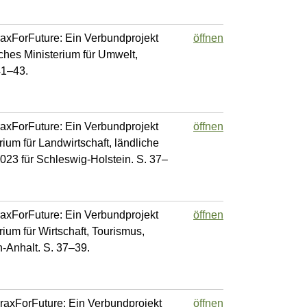
FraxForFuture: Ein Verbundprojekt
öffnen
ches Ministerium für Umwelt,
41–43.
FraxForFuture: Ein Verbundprojekt
öffnen
ium für Landwirtschaft, ländliche
23 für Schleswig-Holstein. S. 37–
FraxForFuture: Ein Verbundprojekt
öffnen
ium für Wirtschaft, Tourismus,
-Anhalt. S. 37–39.
 FraxForFuture: Ein Verbundprojekt
öffnen