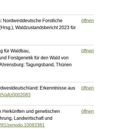
n: Nordwestdeutsche Forstliche
öffnen
(Hrsg.), Waldzustandsbericht 2023 für
ng für Waldbau,
öffnen
und Forstgenetik für den Wald von
in Ahrensburg: Tagungsband, Thünen
ordwestdeutschland: Erkenntnisse aus
öffnen
765/afjz0002083
on Herkünften und genetischen
öffnen
hrung, Landwirtschaft und
.5281/zenodo.10083361