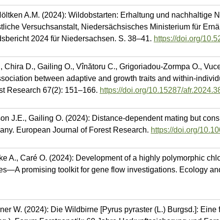
öltken A.M. (2024): Wildobstarten: Erhaltung und nachhaltige N
liche Versuchsanstalt, Niedersächsisches Ministerium für Ernä
dsbericht 2024 für Niedersachsen. S. 38–41.
https://doi.org/10
., Chira D., Gailing O., Vînătoru C., Grigoriadou-Zormpa O., Vuce
ssociation between adaptive and growth traits and within-indivi
est Research 67(2): 151–166.
https://doi.org/10.15287/afr.2024.
n J.E., Gailing O. (2024): Distance-dependent mating but consi
many. European Journal of Forest Research.
https://doi.org/10.
tke A., Caré O. (2024): Development of a highly polymorphic chl
ecies—A promising toolkit for gene flow investigations. Ecology a
er W. (2024): Die Wildbirne [Pyrus pyraster (L.) Burgsd.]: Eine 