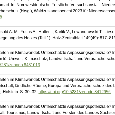
umart. In: Nordwestdeutsche Forstliche Versuchsanstalt, Nieder
herschutz (Hrsg.), Waldzustandsbericht 2023 für Niedersachse
78
sold A.-M., Fuchs A., Hutter I., Karfik V., Lewandrowski T., Li
egelung des Holzes (Teil 1). Holz-Zentralblatt 149(49): 817–81
narten im Klimawandel: Unterschätzte Anpassungspotenziale? I
m für Umwelt, Klimaschutz, Landwirtschaft und Verbraucherschu
10.5281/zenodo.8431013
narten im Klimawandel: Unterschätzte Anpassungspotenziale? I
irtschaft, ländliche Räume, Europa und Verbraucherschutz des 
g-Holstein. S. 30–32.
https://doi.org/10.5281/zenodo.8412956
narten im Klimawandel: Unterschätzte Anpassungspotenziale? I
chaft, Tourismus, Landwirtschaft und Forsten des Landes Sachse