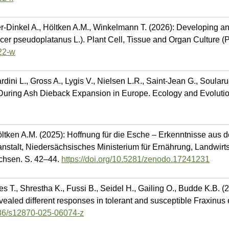
ier-Dinkel A., Höltken A.M., Winkelmann T. (2026): Developing an
er pseudoplatanus L.). Plant Cell, Tissue and Organ Culture (
322-w
ini L., Gross A., Lygis V., Nielsen L.R., Saint-Jean G., Soularu
 During Ash Dieback Expansion in Europe. Ecology and Evolutio
ltken A.M. (2025): Hoffnung für die Esche – Erkenntnisse aus 
stalt, Niedersächsisches Ministerium für Ernährung, Landwirts
chsen. S. 42–44.
https://doi.org/10.5281/zenodo.17241231
 T., Shrestha K., Fussi B., Seidel H., Gailing O., Budde K.B. (
evealed different responses in tolerant and susceptible Fraxinu
1186/s12870-025-06074-z