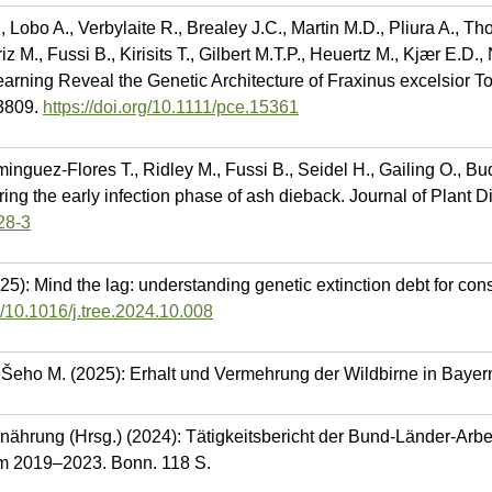
obo A., Verbylaite R., Brealey J.C., Martin M.D., Pliura A., T
 M., Fussi B., Kirisits T., Gilbert M.T.P., Heuertz M., Kjær E.D.,
ning Reveal the Genetic Architecture of Fraxinus excelsior To
–3809.
https://doi.org/10.1111/pce.15361
inguez-Flores T., Ridley M., Fussi B., Seidel H., Gailing O., Bu
uring the early infection phase of ash dieback. Journal of Plant 
28-3
25): Mind the lag: understanding genetic extinction debt for con
rg/10.1016/j.tree.2024.10.008
, Šeho M. (2025): Erhalt und Vermehrung der Wildbirne in Baye
rnährung (Hrsg.) (2024): Tätigkeitsbericht der Bund-Länder-Arb
um 2019–2023. Bonn. 118 S.