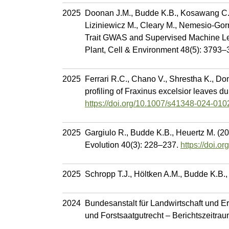
2025
Doonan J.M., Budde K.B., Kosawang C., L
Liziniewicz M., Cleary M., Nemesio-Gorriz
Trait GWAS and Supervised Machine Lear
Plant, Cell & Environment 48(5): 3793
2025
Ferrari R.C., Chano V., Shrestha K., Dom
profiling of Fraxinus excelsior leaves d
https://doi.org/10.1007/s41348-024-010
2025
Gargiulo R., Budde K.B., Heuertz M. (20
Evolution 40(3): 228–237.
https://doi.o
2025
Schropp T.J., Höltken A.M., Budde K.B.
2024
Bundesanstalt für Landwirtschaft und E
und Forstsaatgutrecht – Berichtszeitra