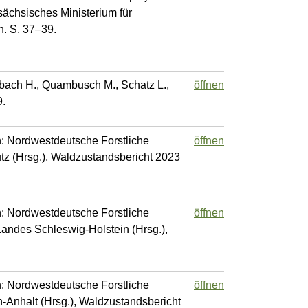
sächsisches Ministerium für
n. S. 37–39.
esebach H., Quambusch M., Schatz L.,
öffnen
9.
n: Nordwestdeutsche Forstliche
öffnen
tz (Hrsg.), Waldzustandsbericht 2023
n: Nordwestdeutsche Forstliche
öffnen
Landes Schleswig-Holstein (Hrsg.),
n: Nordwestdeutsche Forstliche
öffnen
n-Anhalt (Hrsg.), Waldzustandsbericht