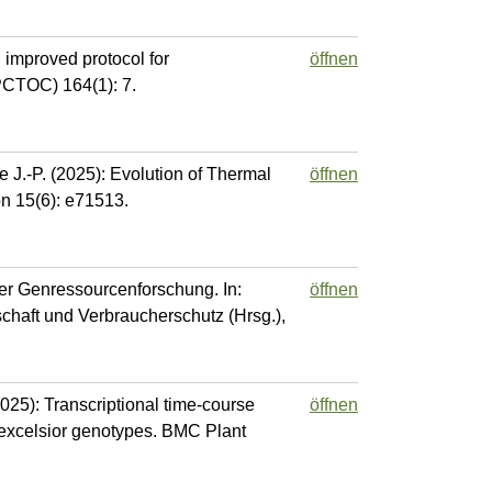
 improved protocol for
öffnen
PCTOC) 164(1): 7.
e J.-P. (2025): Evolution of Thermal
öffnen
n 15(6): e71513.
der Genressourcenforschung. In:
öffnen
chaft und Verbraucherschutz (Hrsg.),
2025): Transcriptional time-course
öffnen
s excelsior genotypes. BMC Plant