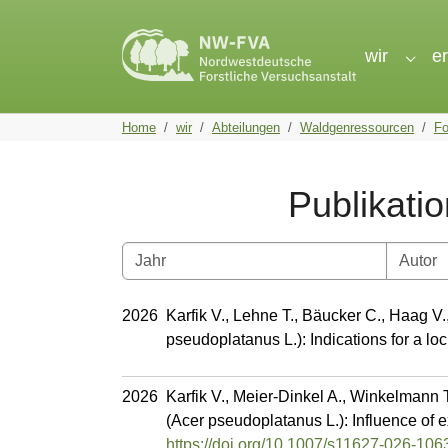
Skip to main navigation
Skip to main content
Skip to page footer
wir
e
Subme
You are here:
Home
wir
Abteilungen
Waldgenressourcen
Fo
Publikati
2026
Karfik V., Lehne T., Bäucker C., Haag V
pseudoplatanus L.): Indications for a lo
2026
Karfik V., Meier-Dinkel A., Winkelmann T.
(Acer pseudoplatanus L.): Influence of e
https://doi.org/10.1007/s11627-026-106