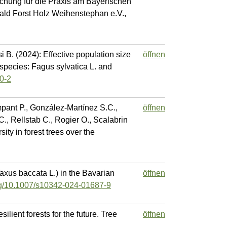
schung für die Praxis am Bayerischen
ald Forst Holz Weihenstephan e.V.,
 B. (2024): Effective population size
öffnen
 species: Fagus sylvatica L. and
0-2
mpant P., González-Martínez S.C.,
öffnen
C., Rellstab C., Rogier O., Scalabrin
ity in forest trees over the
Taxus baccata L.) in the Bavarian
öffnen
org/10.1007/s10342-024-01687-9
lient forests for the future. Tree
öffnen