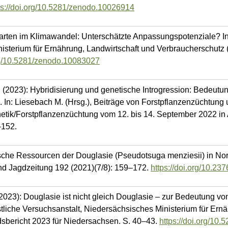
ps://doi.org/10.5281/zenodo.10026914
narten im Klimawandel: Unterschätzte Anpassungspotenziale? I
isterium für Ernährung, Landwirtschaft und Verbraucherschutz 
org/10.5281/zenodo.10083027
 (2023): Hybridisierung und genetische Introgression: Bedeutu
 In: Liesebach M. (Hrsg.), Beiträge von Forstpflanzenzüchtung 
netik/Forstpflanzenzüchtung vom 12. bis 14. September 2022 
–152.
tische Ressourcen der Douglasie (Pseudotsuga menziesii) in N
und Jagdzeitung 192 (2021)(7/8): 159–172.
https://doi.org/10.23
(2023): Douglasie ist nicht gleich Douglasie – zur Bedeutung v
liche Versuchsanstalt, Niedersächsisches Ministerium für Ernä
dsbericht 2023 für Niedersachsen. S. 40–43.
https://doi.org/10