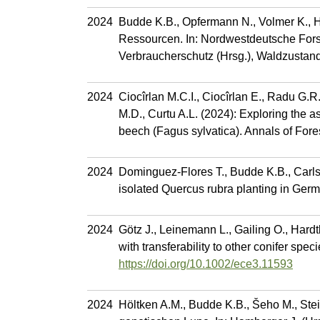
2024
Budde K.B., Opfermann N., Volmer K., H
Ressourcen. In: Nordwestdeutsche Forst
Verbraucherschutz (Hrsg.), Waldzustan
2024
Ciocîrlan M.C.I., Ciocîrlan E., Radu G.R
M.D., Curtu A.L. (2024): Exploring the a
beech (Fagus sylvatica). Annals of For
2024
Dominguez-Flores T., Budde K.B., Carlso
isolated Quercus rubra planting in Ger
2024
Götz J., Leinemann L., Gailing O., Hard
with transferability to other conifer sp
https://doi.org/10.1002/ece3.11593
2024
Höltken A.M., Budde K.B., Šeho M., Stein