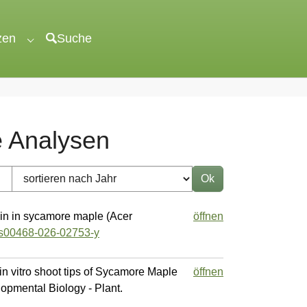
zen
Suche
"veröffentlichen"
Submenu for "unterstützen"
e Analysen
rain in sycamore maple (Acer
öffnen
7/s00468-026-02753-y
 in vitro shoot tips of Sycamore Maple
öffnen
lopmental Biology - Plant.