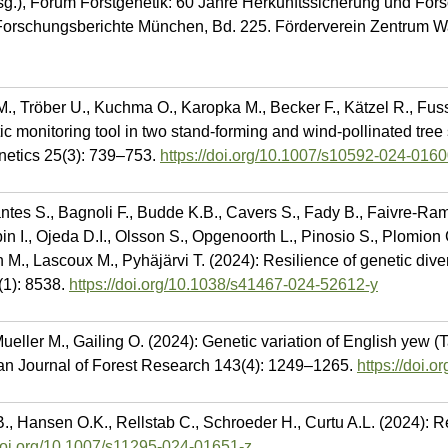
sg.), Forum Forstgenetik: 60 Jahre Herkunftssicherung und For
 Forschungsberichte München, Bd. 225. Förderverein Zentrum W
, Tröber U., Kuchma O., Karopka M., Becker F., Kätzel R., Fussi
tic monitoring tool in two stand-forming and wind-pollinated tree
enetics 25(3): 739–753.
https://doi.org/10.1007/s10592-024-0160
vantes S., Bagnoli F., Budde K.B., Cavers S., Fady B., Faivre-Ra
pin I., Ojeda D.I., Olsson S., Opgenoorth L., Pinosio S., Plomion 
 M., Lascoux M., Pyhäjärvi T. (2024): Resilience of genetic divers
(1): 8538.
https://doi.org/10.1038/s41467-024-52612-y
eller M., Gailing O. (2024): Genetic variation of English yew (
an Journal of Forest Research 143(4): 1249–1265.
https://doi.
, Hansen O.K., Rellstab C., Schroeder H., Curtu A.L. (2024): Resi
/doi.org/10.1007/s11295-024-01651-z