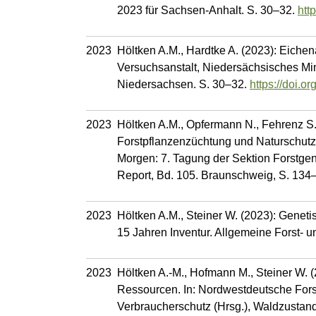
2023 für Sachsen-Anhalt. S. 30–32.
htt
2023
Höltken A.M., Hardtke A. (2023): Eiche
Versuchsanstalt, Niedersächsisches Min
Niedersachsen. S. 30–32.
https://doi.
2023
Höltken A.M., Opfermann N., Fehrenz S.
Forstpflanzenzüchtung und Naturschutz.
Morgen: 7. Tagung der Sektion Forstge
Report, Bd. 105. Braunschweig, S. 134
2023
Höltken A.M., Steiner W. (2023): Gene
15 Jahren Inventur. Allgemeine Forst- 
2023
Höltken A.-M., Hofmann M., Steiner W. 
Ressourcen. In: Nordwestdeutsche Forst
Verbraucherschutz (Hrsg.), Waldzustan