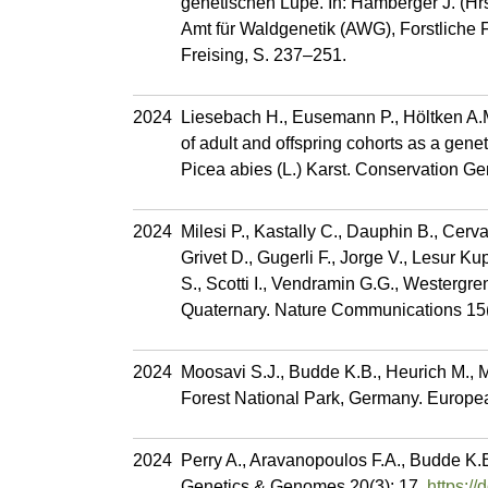
genetischen Lupe. In: Hamberger J. (Hr
Amt für Waldgenetik (AWG), Forstliche
Freising, S. 237–251.
2024
Liesebach H., Eusemann P., Höltken A.M.
of adult and offspring cohorts as a gene
Picea abies (L.) Karst. Conservation G
2024
Milesi P., Kastally C., Dauphin B., Cer
Grivet D., Gugerli F., Jorge V., Lesur Ku
S., Scotti I., Vendramin G.G., Westergren
Quaternary. Nature Communications 15
2024
Moosavi S.J., Budde K.B., Heurich M., Mu
Forest National Park, Germany. Europe
2024
Perry A., Aravanopoulos F.A., Budde K.B.
Genetics & Genomes 20(3): 17.
https:/