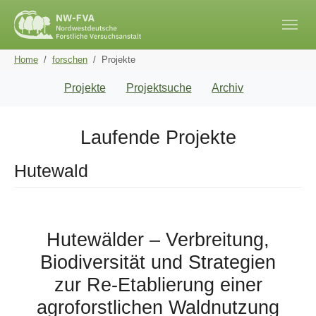
Skip to main navigation
Skip to main content
Skip to page footer
You are here:
Home
forschen
Projekte
Projekte
Projektsuche
Archiv
Laufende Projekte
Hutewald
Hutewälder – Verbreitung,
Biodiversität und Strategien
zur Re-Etablierung einer
agroforstlichen Waldnutzung