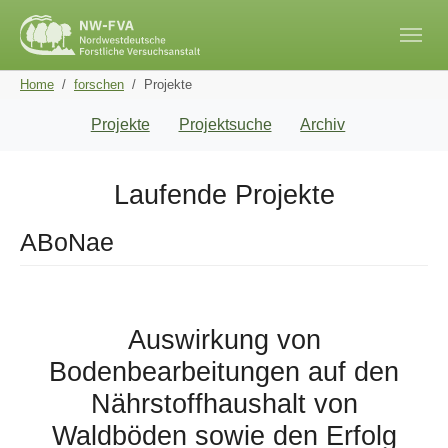
Skip to main navigation
Skip to main content
Skip to page footer
You are here:
Home
forschen
Projekte
Projekte
Projektsuche
Archiv
Laufende Projekte
ABoNae
Auswirkung von
Bodenbearbeitungen auf den
Nährstoffhaushalt von
Waldböden sowie den Erfolg