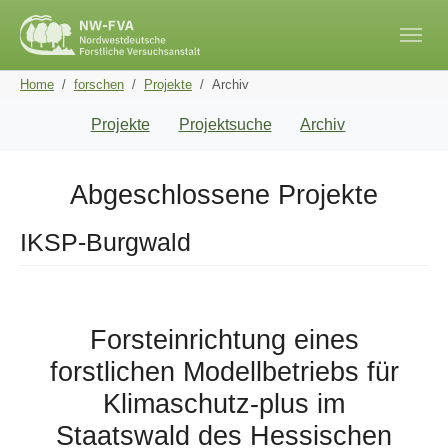
Skip to main navigation
Skip to main content
Skip to page footer
You are here:
Home
forschen
Projekte
Archiv
Projekte
Projektsuche
Archiv
Abgeschlossene Projekte
IKSP-Burgwald
Forsteinrichtung eines
forstlichen Modellbetriebs für
Klimaschutz-plus im
Staatswald des Hessischen