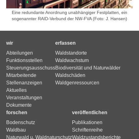
Eine redundante Anordnung unabhängiger Festplatten, ein
sogenannter RAID-Verbund der NW-FVA (Foto: J. Hansen)
wir
erfassen
Abteilungen
Waldstandorte
Funktionsstellen
Waldwachstum
Steuerungsausschuss
Biodiversität und Naturwälder
Mitarbeitende
Waldschäden
Stellenanzeigen
Waldgenressourcen
Aktuelles
Veranstaltungen
Dokumente
forschen
veröffentlichen
Bodenschutz
Publikationen
Waldbau
Schriftenreihe
Naturwald u. Waldnaturschutz
Waldzustandsberichte