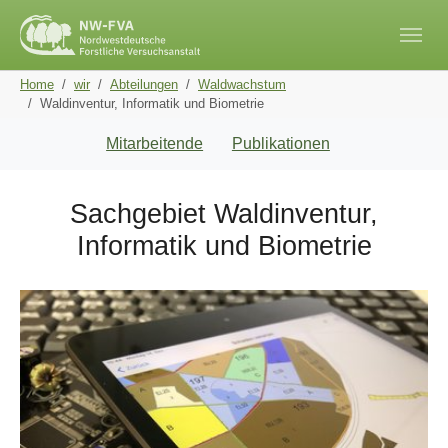
Skip to main navigation
Skip to main content
Skip to page footer
You are here:
Home
wir
Abteilungen
Waldwachstum
Waldinventur, Informatik und Biometrie
Mitarbeitende
Publikationen
Sachgebiet Waldinventur,
Informatik und Biometrie
Show larger version for: