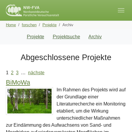
Skip to main navigation
Skip to main content
Skip to page footer
You are here:
Home
forschen
Projekte
Archiv
Projekte
Projektsuche
Archiv
Abgeschlossene Projekte
1
2
3
…
nächste
BiMoWa
Im Rahmen des Projekts wird auf
der Grundlage einer
Literaturrecherche ein Monitoring
etabliert, um die Wirkung
unterschiedlicher Maßnahmen
zur Eindämmung des Aufwachsens von Sand- und