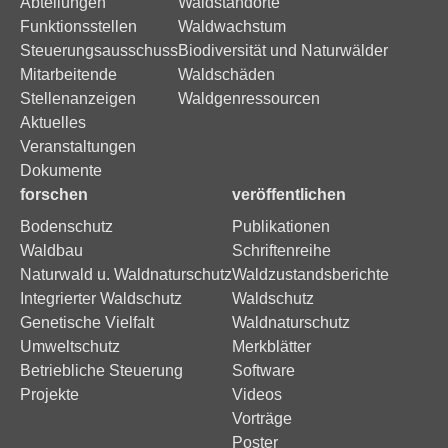
Abteilungen
Waldstandorte
Funktionsstellen
Waldwachstum
Steuerungsausschuss
Biodiversität und Naturwälder
Mitarbeitende
Waldschäden
Stellenanzeigen
Waldgenressourcen
Aktuelles
Veranstaltungen
Dokumente
forschen
veröffentlichen
Bodenschutz
Publikationen
Waldbau
Schriftenreihe
Naturwald u. Waldnaturschutz
Waldzustandsberichte
Integrierter Waldschutz
Waldschutz
Genetische Vielfalt
Waldnaturschutz
Umweltschutz
Merkblätter
Betriebliche Steuerung
Software
Projekte
Videos
Vorträge
Poster