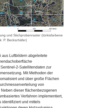
lung und Stichprobenraster (türkisfarbene
k: P. Beckschäfer)
 aus Luftbildern abgeleitete
onendachoberfläche
entinel-2-Satellitendaten zur
ensetzung. Mit Methoden der
omatisiert und über große Flächen
Durchmesserverteilung von
 Neben dieser flächenbezogenen
mbasiertes Verfahren implementiert,
dentifiziert und mittels
funktionen deren Holzvolumina