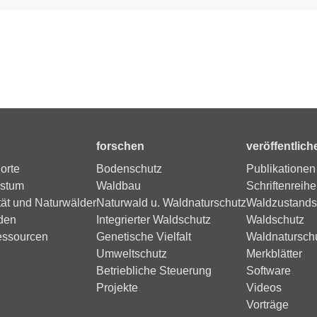
forschen
veröffentlich
orte
Bodenschutz
Publikationen
stum
Waldbau
Schriftenreihe
tät und Naturwälder
Naturwald u. Waldnaturschutz
Waldzustands
den
Integrierter Waldschutz
Waldschutz
essourcen
Genetische Vielfalt
Waldnatursch
Umweltschutz
Merkblätter
Betriebliche Steuerung
Software
Projekte
Videos
Vorträge