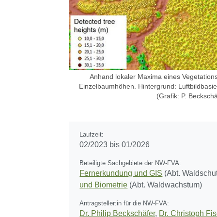
Anhand lokaler Maxima eines Vegetations
Einzelbaumhöhen. Hintergrund: Luftbildbasi
(Grafik: P. Beckschä
Laufzeit:
02/2023 bis 01/2026
Beteiligte Sachgebiete der NW-FVA:
Fernerkundung und GIS
(Abt. Waldschu
und Biometrie
(Abt. Waldwachstum)
Antragsteller:in für die NW-FVA:
Dr. Philip Beckschäfer
,
Dr. Christoph Fi