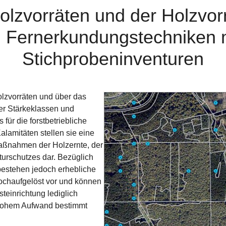
lzvorräten und der Holzvorr
 Fernerkundungstechniken mi
Stichprobeninventuren
Show larger version for:
olzvorräten und über das
r Stärkeklassen und
für die forstbetriebliche
alamitäten stellen sie eine
Maßnahmen der Holzernte, der
urschutzes dar. Bezüglich
 bestehen jedoch erhebliche
hochaufgelöst vor und können
teinrichtung lediglich
 hohem Aufwand bestimmt