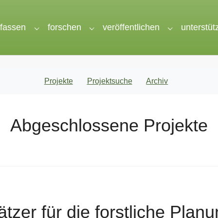
rfassen
forschen
veröffentlichen
unterstüt
nu for "wir"
Submenu for "erfassen"
Submenu for "forschen"
Submenu for 
Projekte
Projektsuche
Archiv
Abgeschlossene Projekte
tzer für die forstliche Plan