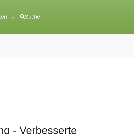
zen
Suche
"veröffentlichen"
Submenu for "unterstützen"
ung - Verbesserte