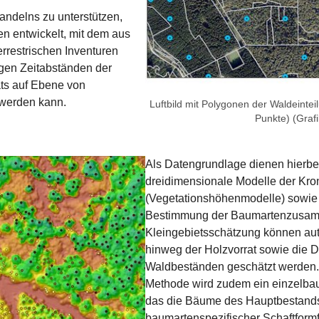
andelns zu unterstützen,
ren entwickelt, mit dem aus
rrestrischen Inventuren
igen Zeitabständen der
ats auf Ebene von
 werden kann.
Luftbild mit Polygonen der Waldeintei
Punkte) (Grafi
Als Datengrundlage dienen hierbei
dreidimensionale Modelle der Kr
(Vegetationshöhenmodelle) sowie S
Bestimmung der Baumartenzusamm
Kleingebietsschätzung können aut
hinweg der Holzvorrat sowie die 
Waldbeständen geschätzt werden.
Methode wird zudem ein einzelbau
das die Bäume des Hauptbestands i
baumartenspezifischer Schaftform