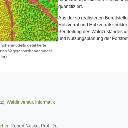
quantifiziert.
Aus der so realisierten Bereitste
Holzvorrat und Holzvorratsstruktur
Beurteilung des Waldzustandes un
und Nutzungsplanung der Forstbet
höhenmodells detektierte
ertes Vegetationshöhenmodell
fer)
tz),
Waldinventur, Informatik
scher
,
Robert Nuske
,
Prof. Dr.