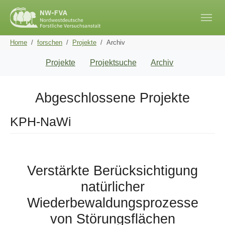
Skip to main navigation
Skip to main content
Skip to page footer
You are here:
Home
forschen
Projekte
Archiv
Projekte
Projektsuche
Archiv
Abgeschlossene Projekte
KPH-NaWi
Verstärkte Berücksichtigung
natürlicher
Wiederbewaldungsprozesse
von Störungsflächen