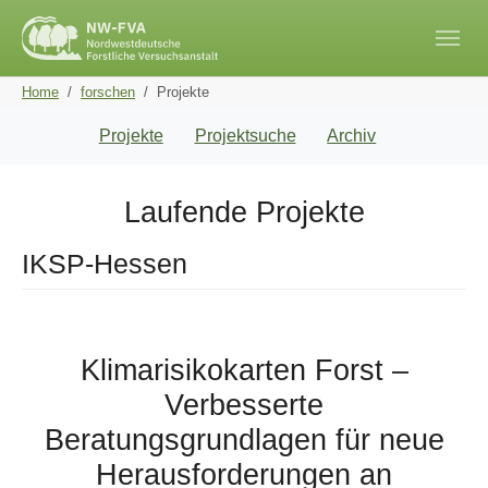
Skip to main navigation
Skip to main content
Skip to page footer
You are here:
Home
forschen
Projekte
Projekte
Projektsuche
Archiv
Laufende Projekte
IKSP-Hessen
Klimarisikokarten Forst –
Verbesserte
Beratungsgrundlagen für neue
Herausforderungen an