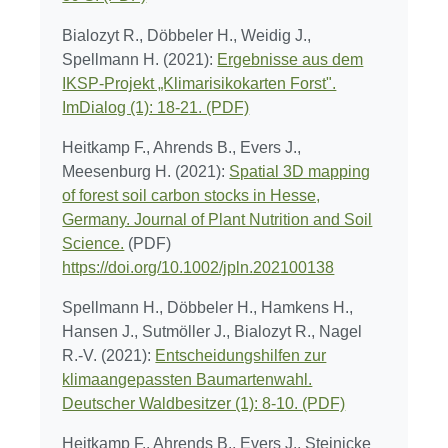
Bialozyt R., Döbbeler H., Weidig J.,
Spellmann H. (2021):
Ergebnisse aus dem
IKSP-Projekt „Klimarisikokarten Forst".
ImDialog (1): 18-21. (PDF)
Heitkamp F., Ahrends B., Evers J.,
Meesenburg H. (2021):
Spatial 3D mapping
of forest soil carbon stocks in Hesse,
Germany. Journal of Plant Nutrition and Soil
Science.
(PDF)
https://doi.org/10.1002/jpln.202100138
Spellmann H., Döbbeler H., Hamkens H.,
Hansen J., Sutmöller J., Bialozyt R., Nagel
R.-V. (2021):
Entscheidungshilfen zur
klimaangepassten Baumartenwahl.
Deutscher Waldbesitzer (1): 8-10. (PDF)
Heitkamp F., Ahrends B., Evers J., Steinicke