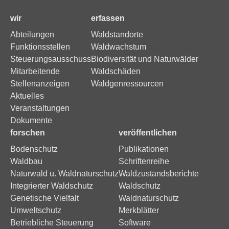
wir
erfassen
Abteilungen
Waldstandorte
Funktionsstellen
Waldwachstum
Steuerungsausschuss
Biodiversität und Naturwälder
Mitarbeitende
Waldschäden
Stellenanzeigen
Waldgenressourcen
Aktuelles
Veranstaltungen
Dokumente
forschen
veröffentlichen
Bodenschutz
Publikationen
Waldbau
Schriftenreihe
Naturwald u. Waldnaturschutz
Waldzustandsberichte
Integrierter Waldschutz
Waldschutz
Genetische Vielfalt
Waldnaturschutz
Umweltschutz
Merkblätter
Betriebliche Steuerung
Software