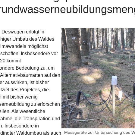
rundwasserneubildungsmen
Show larger version for:
. Deswegen erfolgt in
lächiger Umbau des Waldes
Klimawandels möglichst
u schaffen. Insbesondere vor
020 kommt
sondere Bedeutung zu, um
 Alternativbaumarten auf den
 auswirken, ist bisher
ziel des Projektes, die
mit bisher wenig
serneubildung zu erforschen
ellen. Als wesentliche
ahme, die Transpiration und
en. Insbesondere in
Messgeräte zur Untersuchung des W
dingter Waldumbau als auch