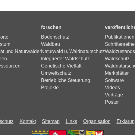
forschen
veröffentlich
orte
Bodenschutz
Publikationen
stum
Waldbau
Schriftenreihe
tät und Naturwälder
Naturwald u. Waldnaturschutz
Waldzustands
den
Integrierter Waldschutz
Waldschutz
essourcen
Genetische Vielfalt
Waldnatursch
Umweltschutz
Merkblätter
Betriebliche Steuerung
Software
Projekte
Videos
Vorträge
Poster
schutz
Kontakt
Sitemap
Links
Organisation
Erklärung