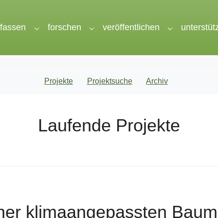
rfassen
forschen
veröffentlichen
unterstüt
nu for "wir"
Submenu for "erfassen"
Submenu for "forschen"
Submenu for 
Projekte
Projektsuche
Archiv
Laufende Projekte
ner klimaangepassten Bauma