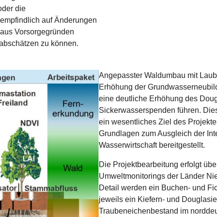
oder die
mpfindlich auf Änderungen
s aus Vorsorgegründen
 abschätzen zu können.
Angepasster Waldumbau mit Laubb
Erhöhung der Grundwasserneubil
eine deutliche Erhöhung des Doug
Sickerwasserspenden führen. Diese 
ein wesentliches Ziel des Proje
Grundlagen zum Ausgleich der Int
Wasserwirtschaft bereitgestellt.
Die Projektbearbeitung erfolgt üb
Umweltmonitorings der Länder Ni
Detail werden ein Buchen- und Fi
jeweils ein Kiefern- und Douglasie
Traubeneichenbestand im norddeu