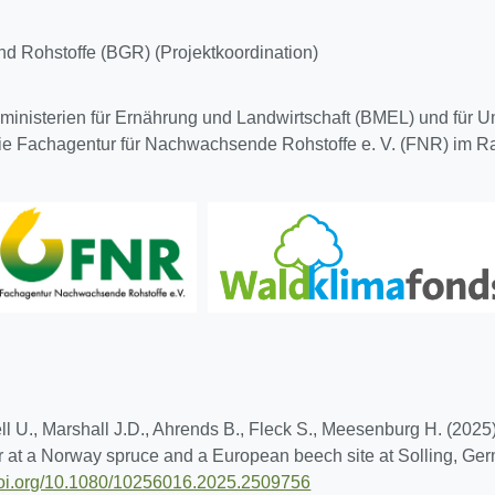
d Rohstoffe (BGR) (Projektkoordination)
ministerien für Ernährung und Landwirtschaft (BMEL) und für U
ie Fachagentur für Nachwachsende Rohstoffe e. V. (FNR) im 
ll U., Marshall J.D., Ahrends B., Fleck S., Meesenburg H. (2025)
er at a Norway spruce and a European beech site at Solling, Ge
/doi.org/10.1080/10256016.2025.2509756