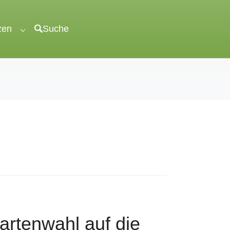
zen
Suche
"veröffentlichen"
Submenu for "unterstützen"
rtenwahl auf die