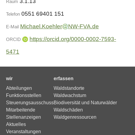
3.1.13
Raum
0551 69401 151
Telefon
Michael.Koehler
NW-FVA.de
E-Mail
https://orcid.org/0000-0002-7593-
ORCID
5471
wir
erfassen
Abteilungen
Waldstandorte
Funktionsstellen
Waldwachstum
Steuerungsausschuss
Biodiversität und Naturwälder
Mitarbeitende
Waldschäden
Stellenanzeigen
Waldgenressourcen
Aktuelles
Veranstaltungen