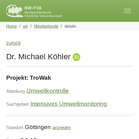
Skip to main navigation
Skip to main content
Skip to page footer
You are here:
Home
wir
Mitarbeitende
details
zurück
Dr. Michael Köhler
Projekt: TroWak
Umweltkontrolle
Abteilung
Intensives Umweltmonitoring
Sachgebiet
Göttingen
Standort
anzeigen