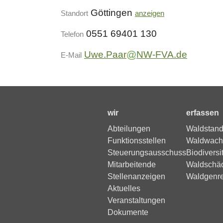
Göttingen
Standort
anzeigen
0551 69401 130
Telefon
Uwe.Paar
NW-FVA.de
E-Mail
wir
erfassen
Abteilungen
Waldstand
Funktionsstellen
Waldwach
Steuerungsausschuss
Biodiversi
Mitarbeitende
Waldschä
Stellenanzeigen
Waldgenr
Aktuelles
Veranstaltungen
Dokumente