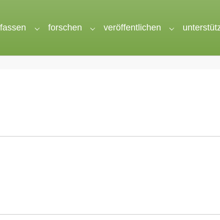
rfassen
forschen
veröffentlichen
unterstüt
nu for "wir"
Submenu for "erfassen"
Submenu for "forschen"
Submenu for 