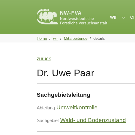
Skip to main navigation
Skip to main content
Skip to page footer
wir
e
Subme
You are here:
Home
wir
Mitarbeitende
details
zurück
Dr. Uwe Paar
Sachgebietsleitung
Umweltkontrolle
Abteilung
Wald- und Bodenzustand
Sachgebiet