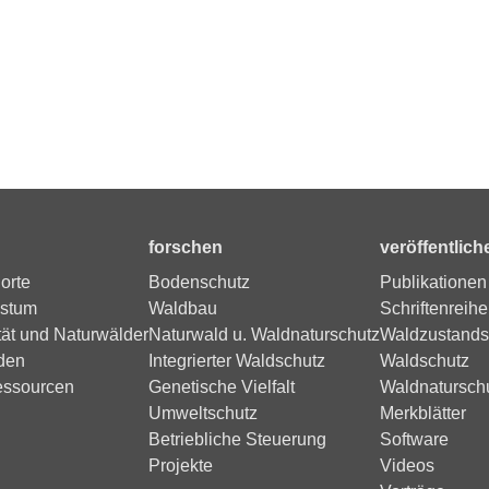
forschen
veröffentlich
orte
Bodenschutz
Publikationen
stum
Waldbau
Schriftenreihe
tät und Naturwälder
Naturwald u. Waldnaturschutz
Waldzustands
den
Integrierter Waldschutz
Waldschutz
essourcen
Genetische Vielfalt
Waldnatursch
Umweltschutz
Merkblätter
Betriebliche Steuerung
Software
Projekte
Videos