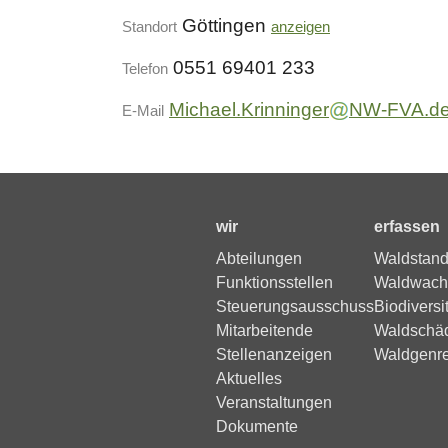
Göttingen
Standort
anzeigen
0551 69401 233
Telefon
Michael.Krinninger
NW-FVA.d
E-Mail
wir
erfassen
Abteilungen
Waldstand
Funktionsstellen
Waldwach
Steuerungsausschuss
Biodiversi
Mitarbeitende
Waldschä
Stellenanzeigen
Waldgenr
Aktuelles
Veranstaltungen
Dokumente