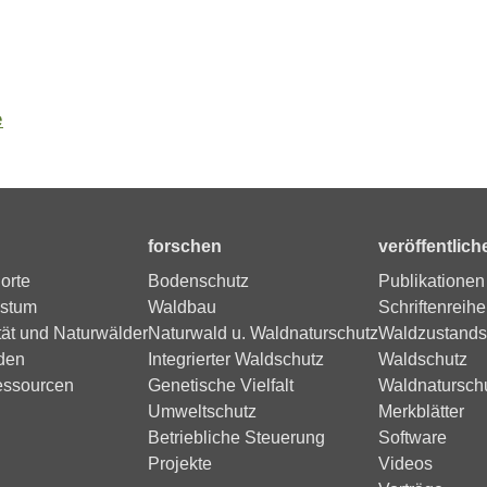
e
forschen
veröffentlich
orte
Bodenschutz
Publikationen
stum
Waldbau
Schriftenreihe
tät und Naturwälder
Naturwald u. Waldnaturschutz
Waldzustands
den
Integrierter Waldschutz
Waldschutz
essourcen
Genetische Vielfalt
Waldnatursch
Umweltschutz
Merkblätter
Betriebliche Steuerung
Software
Projekte
Videos