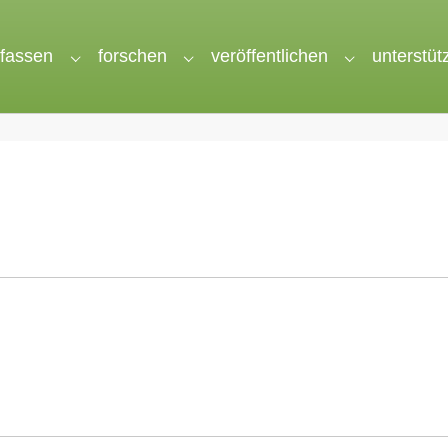
rfassen
forschen
veröffentlichen
unterstüt
nu for "wir"
Submenu for "erfassen"
Submenu for "forschen"
Submenu for 