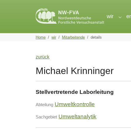
Skip to main navigation
Skip to main content
Skip to page footer
wir
e
Subme
You are here:
Home
wir
Mitarbeitende
details
zurück
Michael Krinninger
Stellvertretende Laborleitung
Umweltkontrolle
Abteilung
Umweltanalytik
Sachgebiet