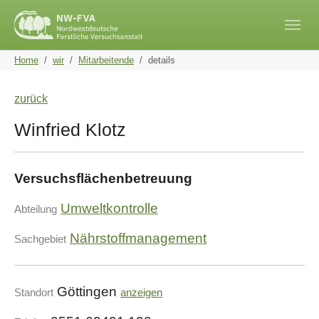
Skip to main navigation
Skip to main content
Skip to page footer
You are here:
Home
wir
Mitarbeitende
details
zurück
Winfried Klotz
Versuchsflächenbetreuung
Umweltkontrolle
Abteilung
Nährstoffmanagement
Sachgebiet
Göttingen
Standort
anzeigen