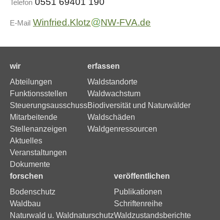
0551 69401 190
Telefon
Winfried.Klotz
NW-FVA.de
E-Mail
wir
erfassen
Abteilungen
Waldstandorte
Funktionsstellen
Waldwachstum
Steuerungsausschuss
Biodiversität und Naturwälder
Mitarbeitende
Waldschäden
Stellenanzeigen
Waldgenressourcen
Aktuelles
Veranstaltungen
Dokumente
forschen
veröffentlichen
Bodenschutz
Publikationen
Waldbau
Schriftenreihe
Naturwald u. Waldnaturschutz
Waldzustandsberichte