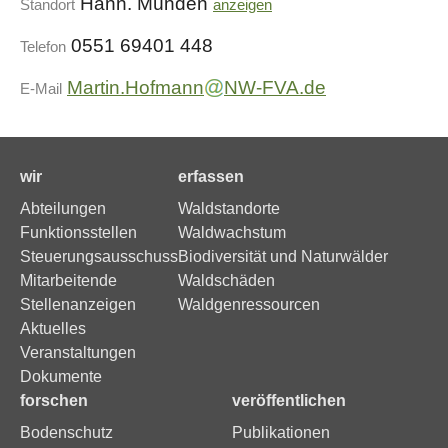
Hann. Münden
Standort
anzeigen
0551 69401 448
Telefon
Martin.Hofmann
NW-FVA.de
E-Mail
wir
erfassen
Abteilungen
Waldstandorte
Funktionsstellen
Waldwachstum
Steuerungsausschuss
Biodiversität und Naturwälder
Mitarbeitende
Waldschäden
Stellenanzeigen
Waldgenressourcen
Aktuelles
Veranstaltungen
Dokumente
forschen
veröffentlichen
Bodenschutz
Publikationen