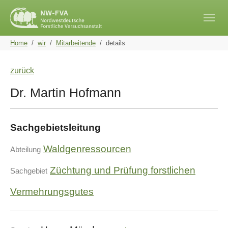
Skip to main navigation
Skip to main content
Skip to page footer
You are here:
Home
wir
Mitarbeitende
details
zurück
Dr. Martin Hofmann
Sachgebietsleitung
Waldgenressourcen
Abteilung
Züchtung und Prüfung forstlichen
Sachgebiet
Vermehrungsgutes