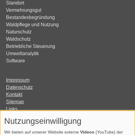
Standort
Vermehrungsgut
Bestandesbegründung
Waldpflege und Nutzung
Naturschutz
Waldschutz
Betriebliche Steuerung
Umweltanalytik
Software
Impressum
Datenschutz
Kontakt
Sitemap
Links
Organisation
Nutzungseinwilligung
Erklärung zur Barrierefreiheit
Wir bieten auf unserer Website externe
Videos
(YouTube) der