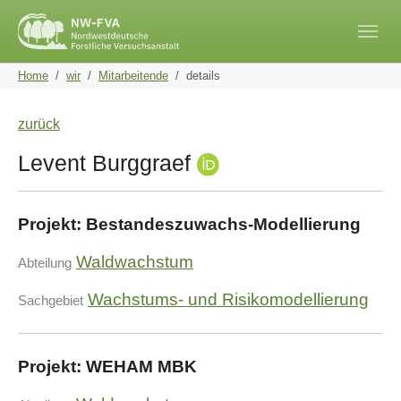
Skip to main navigation
Skip to main content
Skip to page footer
You are here:
Home
wir
Mitarbeitende
details
zurück
Levent Burggraef
Projekt: Bestandeszuwachs-Modellierung
Waldwachstum
Abteilung
Wachstums- und Risikomodellierung
Sachgebiet
Projekt: WEHAM MBK