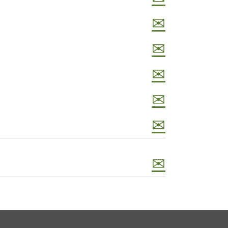
✉
✉
✉
✉
✉
✉