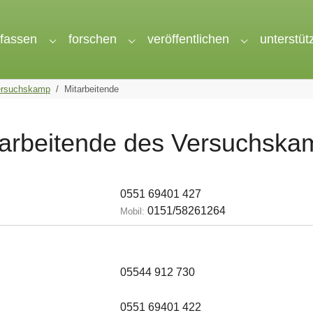
rfassen
forschen
veröffentlichen
unterstüt
nu for "wir"
Submenu for "erfassen"
Submenu for "forschen"
Submenu for 
ersuchskamp
Mitarbeitende
tarbeitende des Versuchska
0551 69401 427
0151/58261264
Mobil:
05544 912 730
0551 69401 422