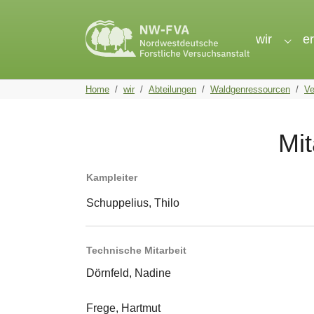
Skip to main navigation
Skip to main content
Skip to page footer
wir
e
Subme
You are here:
Home
wir
Abteilungen
Waldgenressourcen
V
Mi
Kampleiter
Schuppelius, Thilo
Technische Mitarbeit
Dörnfeld, Nadine
Frege, Hartmut