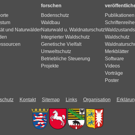
forschen
veröffentlich
orte
Bodenschutz
Publikationen
stum
Waldbau
Schriftenreihe
tät und Naturwälder
Naturwald u. Waldnaturschutz
Waldzustands
den
Integrierter Waldschutz
Waldschutz
essourcen
Genetische Vielfalt
Waldnatursch
Umweltschutz
Merkblätter
Betriebliche Steuerung
Software
Projekte
Videos
Vorträge
Poster
schutz
Kontakt
Sitemap
Links
Organisation
Erklärung