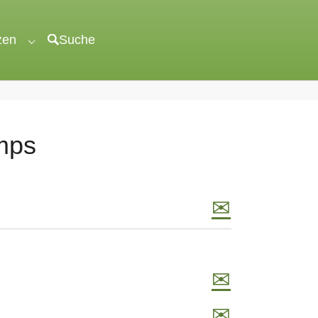
zen
Suche
"veröffentlichen"
Submenu for "unterstützen"
mps
✉
✉
✉