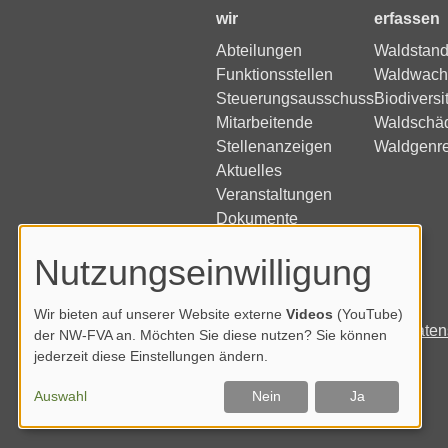
wir
erfassen
Abteilungen
Waldstand
Funktionsstellen
Waldwach
Steuerungsausschuss
Biodiversi
Mitarbeitende
Waldschä
Stellenanzeigen
Waldgenr
Aktuelles
Veranstaltungen
Dokumente
Nutzungseinwilligung
Wir bieten auf unserer Website externe
Videos
(YouTube)
Impressum
Daten
der NW-FVA an. Möchten Sie diese nutzen? Sie können
jederzeit diese Einstellungen ändern.
Auswahl
Nein
Ja