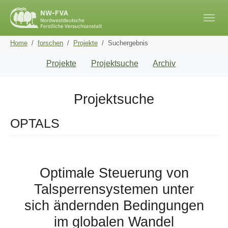
Skip to main navigation
Skip to main content
Skip to page footer
You are here:
Home
forschen
Projekte
Suchergebnis
Projekte
Projektsuche
Archiv
Projektsuche
OPTALS
Optimale Steuerung von
Talsperrensystemen unter
sich ändernden Bedingungen
im globalen Wandel