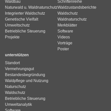
Waldbau
Schriftenreihe
Naturwald u. Waldnaturschutz
Waldzustandsberichte
Integrierter Waldschutz
Waldschutz
Genetische Vielfalt
Waldnaturschutz
Umweltschutz
Merkblätter
Betriebliche Steuerung
Software
Projekte
Videos
Vorträge
Poster
unterstützen
Standort
Vermehrungsgut
Bestandesbegründung
Waldpflege und Nutzung
Naturschutz
Waldschutz
Betriebliche Steuerung
Umweltanalytik
Software