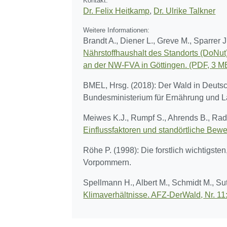
Kontakt:
Dr. Felix Heitkamp
,
Dr. Ulrike Talkner
Weitere Informationen:
Brandt A., Diener L., Greve M., Sparrer 
Nährstoffhaushalt des Standorts (DoNut)
an der NW-FVA in Göttingen. (PDF, 3 M
BMEL, Hrsg. (2018): Der Wald in Deutsch
Bundesministerium für Ernährung und L
Meiwes K.J., Rumpf S., Ahrends B., Ra
Einflussfaktoren und standörtliche Bewe
Röhe P. (1998): Die forstlich wichtigs
Vorpommern.
Spellmann H., Albert M., Schmidt M., Su
Klimaverhältnisse. AFZ-DerWald, Nr. 11