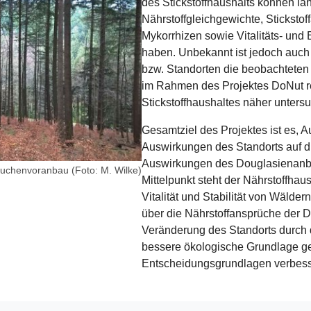
des Stickstoffhaushalts können la
Nährstoffgleichgewichte, Sticksto
Mykorrhizen sowie Vitalitäts- und
haben. Unbekannt ist jedoch auch 
bzw. Standorten die beobachtete
im Rahmen des Projektes DoNut r
Stickstoffhaushaltes näher untersu
Gesamtziel des Projektes ist es, 
Auswirkungen des Standorts auf die
Auswirkungen des Douglasienanba
uchenvoranbau (Foto: M. Wilke)
Mittelpunkt steht der Nährstoffhaus
Vitalität und Stabilität von Wälde
über die Nährstoffansprüche der D
Veränderung des Standorts durch 
bessere ökologische Grundlage ges
Entscheidungsgrundlagen verbess