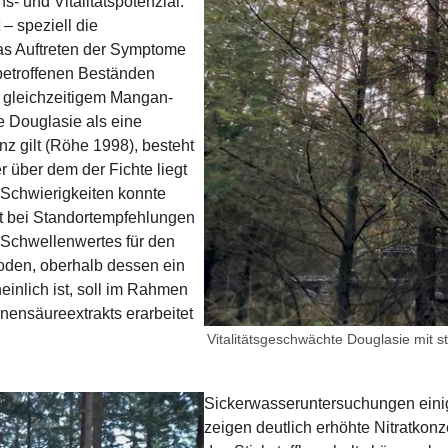
- und Vitalitätspotenzial.
– speziell die
das Auftreten der Symptome
betroffenen Beständen
 gleichzeitigem Mangan-
e Douglasie als eine
nz gilt (Röhe 1998), besteht
 über dem der Fichte liegt
 Schwierigkeiten konnte
ht bei Standortempfehlungen
s Schwellenwertes für den
oden, oberhalb dessen ein
nlich ist, soll im Rahmen
onensäureextrakts erarbeitet
Vitalitätsgeschwächte Douglasie mit st
Sickerwasseruntersuchungen eini
zeigen deutlich erhöhte Nitratkon