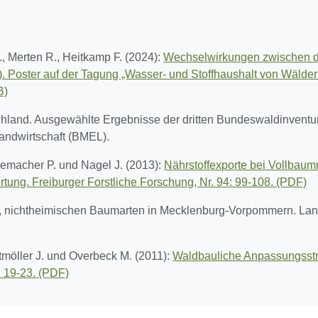
J., Merten R., Heitkamp F. (2024):
Wechselwirkungen zwischen d
. Poster auf der Tagung „Wasser- und Stoffhaushalt von Wäldern
B)
land. Ausgewählte Ergebnisse der dritten Bundeswaldinventur. 3
andwirtschaft (BMEL).
demacher P. und Nagel J. (2013):
Nährstoffexporte bei Vollbau
rtung. Freiburger Forstliche Forschung, Nr. 94: 99-108. (PDF)
ten, nichtheimischen Baumarten in Mecklenburg-Vorpommern. La
tmöller J. und Overbeck M. (2011):
Waldbauliche Anpassungsstra
: 19-23. (PDF)