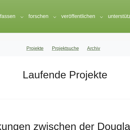
rfassen
forschen
veröffentlichen
unterstüt
nu for "wir"
Submenu for "erfassen"
Submenu for "forschen"
Submenu for 
Projekte
Projektsuche
Archiv
Laufende Projekte
kungen zwischen der Dougla