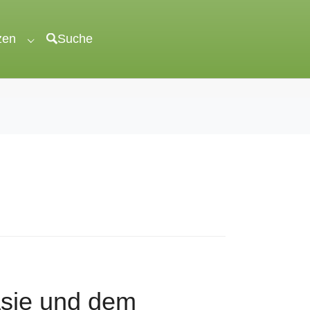
zen
Suche
"veröffentlichen"
Submenu for "unterstützen"
sie und dem