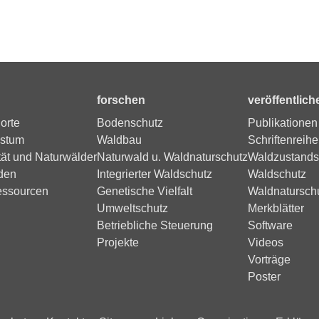
forschen
veröffentlich
orte
Bodenschutz
Publikationen
stum
Waldbau
Schriftenreihe
tät und Naturwälder
Naturwald u. Waldnaturschutz
Waldzustands
den
Integrierter Waldschutz
Waldschutz
essourcen
Genetische Vielfalt
Waldnatursch
Umweltschutz
Merkblätter
Betriebliche Steuerung
Software
Projekte
Videos
Vorträge
Poster