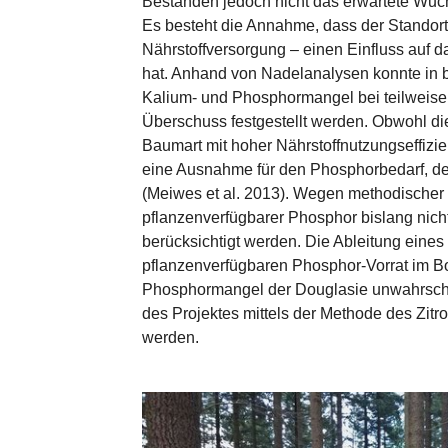
Beständen jedoch nicht das erwartete Wuchs
Es besteht die Annahme, dass der Standort 
Nährstoffversorgung – einen Einfluss auf 
hat. Anhand von Nadelanalysen konnte in 
Kalium- und Phosphormangel bei teilweise
Überschuss festgestellt werden. Obwohl di
Baumart mit hoher Nährstoffnutzungseffizie
eine Ausnahme für den Phosphorbedarf, der
(Meiwes et al. 2013). Wegen methodischer
pflanzenverfügbarer Phosphor bislang nic
berücksichtigt werden. Die Ableitung eine
pflanzenverfügbaren Phosphor-Vorrat im B
Phosphormangel der Douglasie unwahrschei
des Projektes mittels der Methode des Zitr
werden.