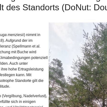
t des Standorts (DoNut: Dougl
Show larger version for:
uga menziesii
) nimmt in
8). Aufgrund der im
leranz (Spellmann et al.
schung mit Buche wird
Klimabedingungen potenziell
ilden. Auch unter
ihre hohe Ertragsleistung
 festlegen kann. Mit
trophe Standorte gilt die
itude.
(Vergilbung, Nadelverlust),
füllte sich in einigen