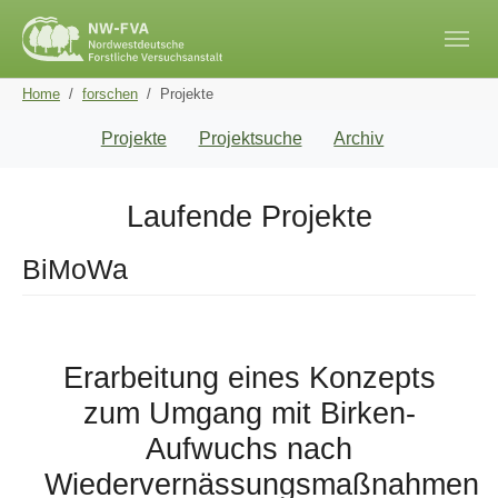
Skip to main navigation
Skip to main content
Skip to page footer
You are here:
Home
forschen
Projekte
Projekte
Projektsuche
Archiv
Laufende Projekte
BiMoWa
Erarbeitung eines Konzepts
zum Umgang mit Birken-
Aufwuchs nach
Wiedervernässungsmaßnahmen