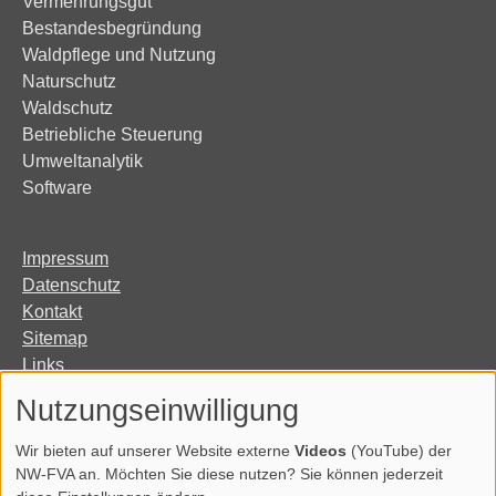
Vermehrungsgut
Bestandesbegründung
Waldpflege und Nutzung
Naturschutz
Waldschutz
Betriebliche Steuerung
Umweltanalytik
Software
Impressum
Datenschutz
Kontakt
Sitemap
Links
Organisation
Nutzungseinwilligung
Erklärung zur Barrierefreiheit
Wir bieten auf unserer Website externe
Videos
(YouTube) der
NW-FVA an. Möchten Sie diese nutzen? Sie können jederzeit