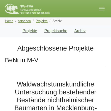
Skip to main navigation
Skip to main content
Skip to page footer
You are here:
Home
forschen
Projekte
Archiv
Projekte
Projektsuche
Archiv
Abgeschlossene Projekte
BeNi in M-V
Waldwachstumskundliche
Untersuchung bestehender
Bestände nichtheimischer
Baumarten in Mecklenburg-