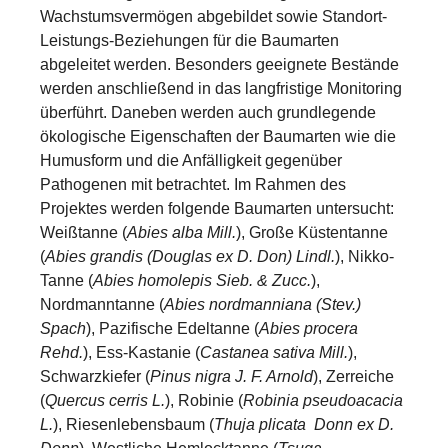
Wachstumsvermögen abgebildet sowie Standort-
Leistungs-Beziehungen für die Baumarten
abgeleitet werden. Besonders geeignete Bestände
werden anschließend in das langfristige Monitoring
überführt. Daneben werden auch grundlegende
ökologische Eigenschaften der Baumarten wie die
Humusform und die Anfälligkeit gegenüber
Pathogenen mit betrachtet. Im Rahmen des
Projektes werden folgende Baumarten untersucht:
Weißtanne (
Abies alba Mill.
), Große Küstentanne
(
Abies grandis (Douglas ex D. Don)
Lindl.
), Nikko-
Tanne (
Abies homolepis Sieb. & Zucc.
),
Nordmanntanne (
Abies nordmanniana
(Stev.)
Spach
), Pazifische Edeltanne (
Abies procera
Rehd.
), Ess-Kastanie (
Castanea sativa Mill.
),
Schwarzkiefer (
Pinus nigra J. F. Arnold
), Zerreiche
(
Quercus cerris L.
), Robinie (
Robinia pseudoacacia
L.
), Riesenlebensbaum (
Thuja plicata Donn ex D.