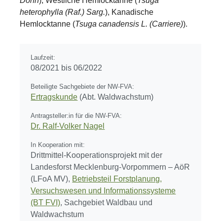
Donn
), Westliche Hemlocktanne (
Tsuga
heterophylla (Raf.) Sarg.
), Kanadische
Hemlocktanne (
Tsuga canadensis L. (Carriere)
).
Laufzeit:
08/2021 bis 06/2022
Beteiligte Sachgebiete der NW-FVA:
Ertragskunde
(Abt. Waldwachstum)
Antragsteller:in für die NW-FVA:
Dr. Ralf-Volker Nagel
In Kooperation mit:
Drittmittel-Kooperationsprojekt mit der
Landesforst Mecklenburg-Vorpommern – AöR
(LFoA MV),
Betriebsteil Forstplanung,
Versuchswesen und Informationssysteme
(BT FVI)
, Sachgebiet Waldbau und
Waldwachstum