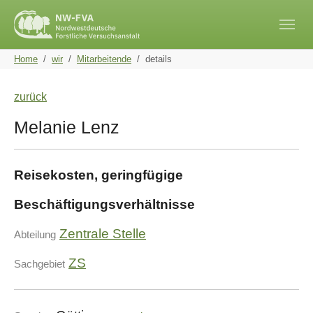
Skip to main navigation
Skip to main content
Skip to page footer
You are here:
Home
wir
Mitarbeitende
details
zurück
Melanie Lenz
Reisekosten, geringfügige
Beschäftigungsverhältnisse
Zentrale Stelle
Abteilung
ZS
Sachgebiet