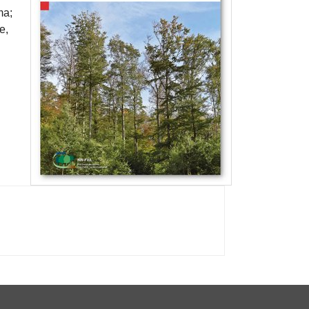
ma;
e,