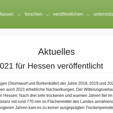
rfassen
forschen
veröffentlichen
unterstüt
nu for "wir"
Submenu for "erfassen"
Submenu for "forschen"
Submenu for 
Aktuelles
21 für Hessen veröffentlicht
gen (Sturmwurf und Borkenkäfer) der Jahre 2018, 2019 und 20
gen auch 2021 erhebliche Nachwirkungen. Der Witterungsverla
in Hessen: Nach drei sehr trockenen und warmen Jahren fiel im
bilanz mit rund 770 mm im Flächenmittel des Landes annähren
angenen Jahren kam es zu keiner ausgeprägten Trockenperiode