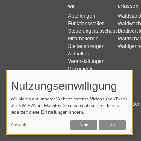
wir
erfassen
Abteilungen
Waldstand
Funktionsstellen
Waldwach
Steuerungsausschuss
Biodiversi
Mitarbeitende
Waldschä
Stellenanzeigen
Waldgenr
Aktuelles
Veranstaltungen
Dokumente
Nutzungseinwilligung
Wir bieten auf unserer Website externe
Videos
(YouTube)
Impressum
Daten
der NW-FVA an. Möchten Sie diese nutzen? Sie können
jederzeit diese Einstellungen ändern.
Auswahl
Nein
Ja