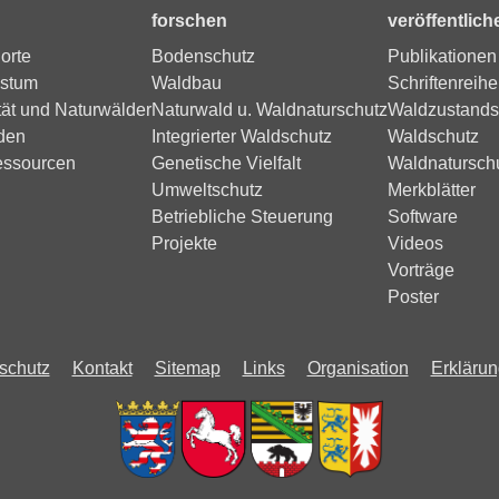
forschen
veröffentlich
orte
Bodenschutz
Publikationen
stum
Waldbau
Schriftenreihe
tät und Naturwälder
Naturwald u. Waldnaturschutz
Waldzustands
den
Integrierter Waldschutz
Waldschutz
essourcen
Genetische Vielfalt
Waldnatursch
Umweltschutz
Merkblätter
Betriebliche Steuerung
Software
Projekte
Videos
Vorträge
Poster
schutz
Kontakt
Sitemap
Links
Organisation
Erklärung