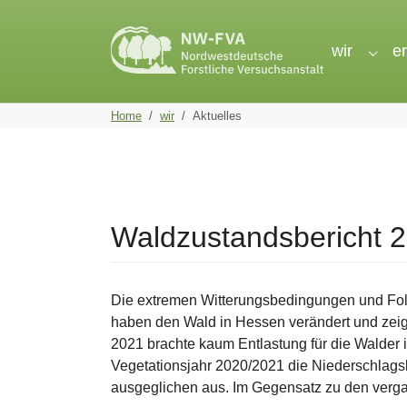
Skip to main navigation
Skip to main content
Skip to page footer
wir
e
Subme
You are here:
Home
wir
Aktuelles
Waldzustandsbericht 20
Die extremen Witterungsbedingungen und Fol
haben den Wald in Hessen verändert und zei
2021 brachte kaum Entlastung für die Walder 
Vegetationsjahr 2020/2021 die Niederschlags
ausgeglichen aus. Im Gegensatz zu den verg