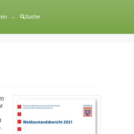
zen
Suche
"veröffentlichen"
Submenu for "unterstützen"
20
uf
d
.