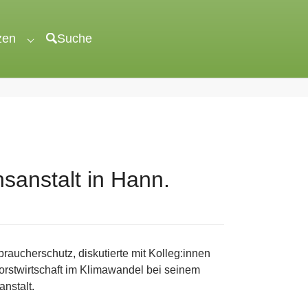
zen
Suche
"veröffentlichen"
Submenu for "unterstützen"
sanstalt in Hann.
raucherschutz, diskutierte mit Kolleg:innen
rstwirtschaft im Klimawandel bei seinem
nstalt.