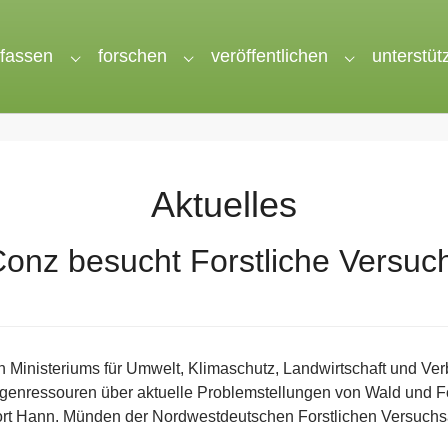
rfassen
forschen
veröffentlichen
unterstüt
nu for "wir"
Submenu for "erfassen"
Submenu for "forschen"
Submenu for 
Aktuelles
Conz besucht Forstliche Versuch
 Ministeriums für Umwelt, Klimaschutz, Landwirtschaft und Verb
genressouren über aktuelle Problemstellungen von Wald und Fo
t Hann. Münden der Nordwestdeutschen Forstlichen Versuchsa