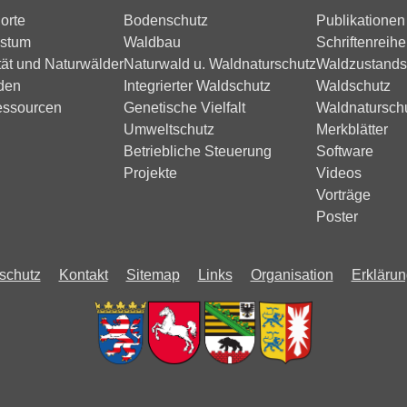
orte
Bodenschutz
Publikationen
stum
Waldbau
Schriftenreihe
tät und Naturwälder
Naturwald u. Waldnaturschutz
Waldzustands
den
Integrierter Waldschutz
Waldschutz
essourcen
Genetische Vielfalt
Waldnatursch
Umweltschutz
Merkblätter
Betriebliche Steuerung
Software
Projekte
Videos
Vorträge
Poster
schutz
Kontakt
Sitemap
Links
Organisation
Erklärung