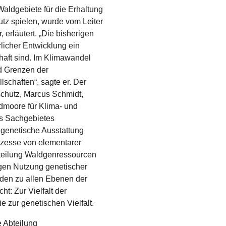
aldgebiete für die Erhaltung
utz spielen, wurde vom Leiter
 erläutert. „Die bisherigen
licher Entwicklung ein
haft sind. Im Klimawandel
nd Grenzen der
schaften“, sagte er. Der
schutz, Marcus Schmidt,
dmoore für Klima- und
des Sachgebietes
 genetische Ausstattung
ozesse von elementarer
bteilung Waldgenressourcen
igen Nutzung genetischer
nden zu allen Ebenen der
ht: Zur Vielfalt der
e zur genetischen Vielfalt.
e Abteilung