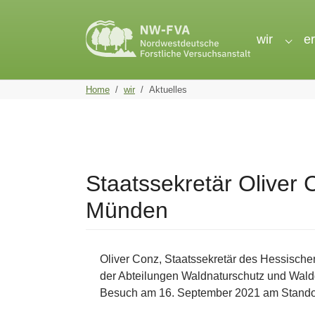
Skip to main navigation
Skip to main content
Skip to page footer
wir
e
Subme
You are here:
Home
wir
Aktuelles
Staatssekretär Oliver 
Münden
Oliver Conz, Staatssekretär des Hessischen
der Abteilungen Waldnaturschutz und Wald
Besuch am 16. September 2021 am Standor