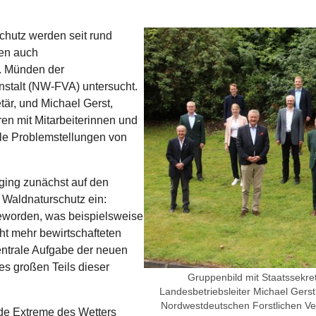
Show larger version for:
chutz werden seit rund
gen auch
. Münden der
stalt (NW-FVA) untersucht.
är, und Michael Gerst,
ren mit Mitarbeiterinnen und
lle Problemstellungen von
ing zunächst auf den
 Waldnaturschutz ein:
geworden, was beispielsweise
ht mehr bewirtschafteten
entrale Aufgabe der neuen
es großen Teils dieser
Gruppenbild mit Staatssekret
Landesbetriebsleiter Michael Gerst 
Nordwestdeutschen Forstlichen Ver
de Extreme des Wetters