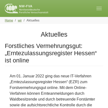
Skip to main navigation
Skip to main content
Skip to page footer
You are here:
Home
wir
Aktuelles
Aktuelles
Forstliches Vermehrungsgut:
„Erntezulassungsregister Hessen“
ist online
Am 01. Januar 2022 ging das neue IT-Verfahren
„Erntezulassungsregister Hessen“ (EZR) zum
Forstvermehrungsgut online. Mit dem Online-
Verfahren können Ernteanmeldungen durch
Waldbesitzende und durch betreuende Forstämter
sowie die aufsichtsrechtliche Kontrolle durch die