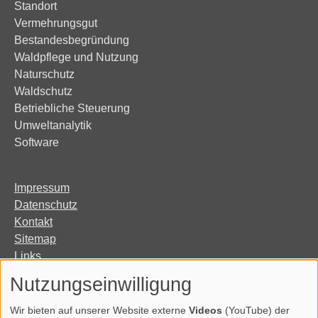
Standort
Vermehrungsgut
Bestandesbegründung
Waldpflege und Nutzung
Naturschutz
Waldschutz
Betriebliche Steuerung
Umweltanalytik
Software
Impressum
Datenschutz
Kontakt
Sitemap
Links
Organisation
Nutzungseinwilligung
Erklärung zur Barrierefreiheit
Wir bieten auf unserer Website externe
Videos
(YouTube) der