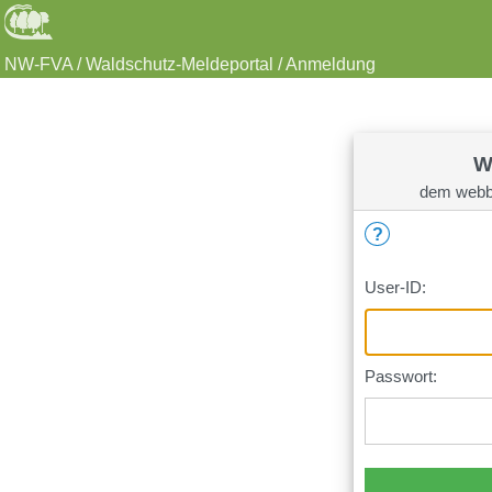
NW-FVA / Waldschutz-Meldeportal / Anmeldung
W
dem webba
?
User-ID:
Passwort: