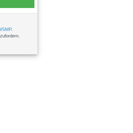
 WSMP
.
zufordern.